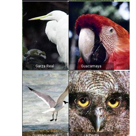
Garza Real
Guacamaya
Guanaguanare
La Pavita