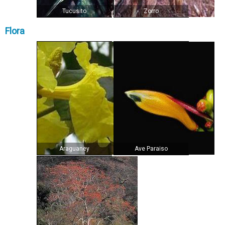
Tucusito
Zorro
Flora
Araguaney
Ave Paraiso