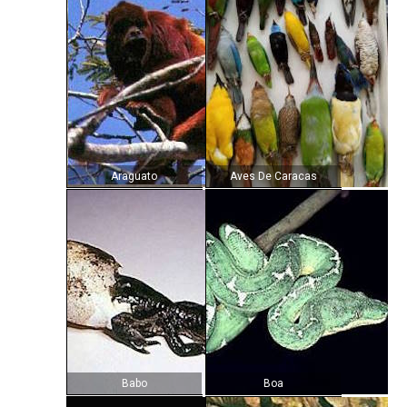
Araguato
Aves De Caracas
Babo
Boa