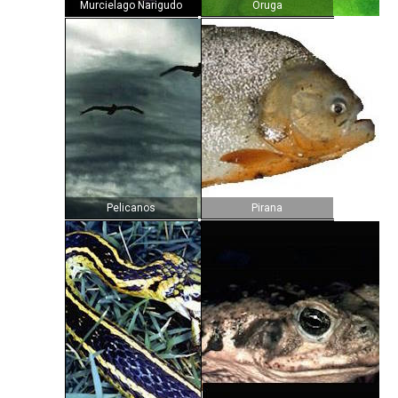
Murcielago Narigudo
Oruga
Pelicanos
Pirana