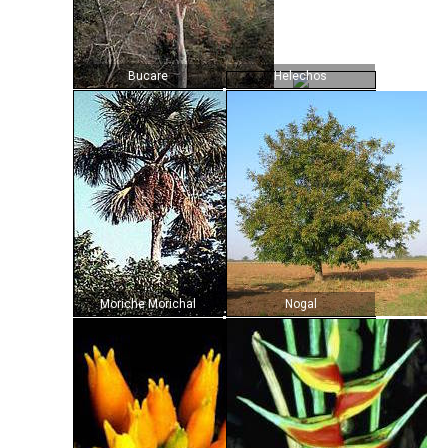
Bucare
Helechos
Moriche Morichal
Nogal