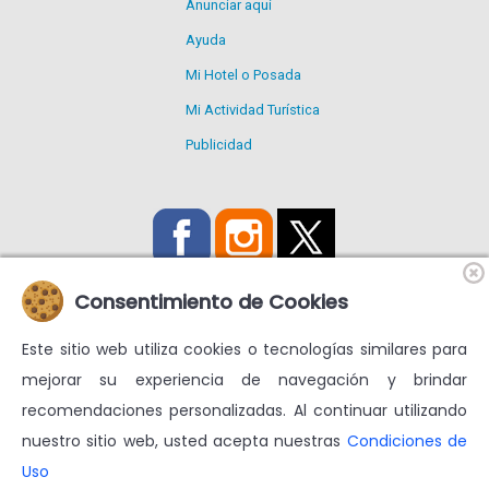
Anunciar aquí
Ayuda
Mi Hotel o Posada
Mi Actividad Turística
Publicidad
Consentimiento de Cookies
Este sitio web utiliza cookies o tecnologías similares para
Utilizamos Cookies propias y de terceros para mejorar nuestros
mejorar su experiencia de navegación y brindar
servicios y mostrarte publicidad relacionada con tus
recomendaciones personalizadas. Al continuar utilizando
preferencias.
nuestro sitio web, usted acepta nuestras
Condiciones de
Condiciones de uso
Más información en
Uso
© venezuelatuya.com S.A. 1997-2024. Todos los derechos