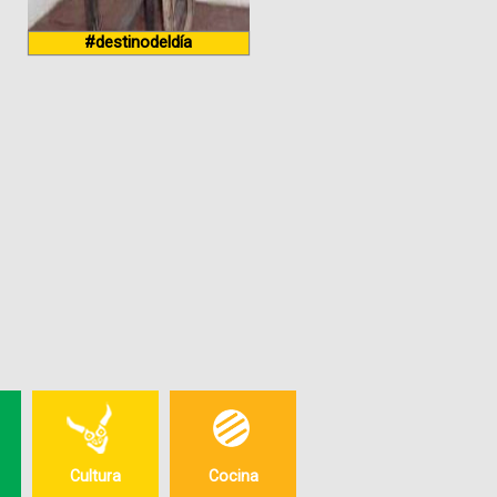
Paquetes
#destinodeldía
Actividades
Seguro
de
Viaje
Cocina
Geografía
Historia
Cultura
Cultura
Cocina