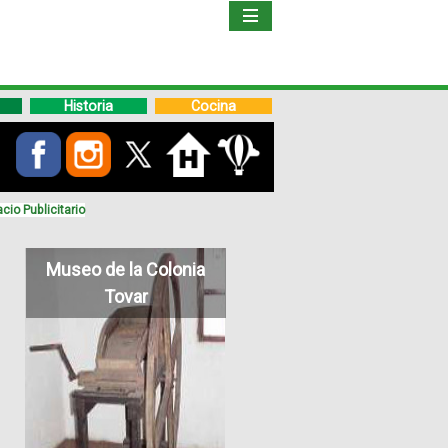
Inicio
Libro
Historia
Cocina
Guía
de
Viaje
cio Publicitario
Hoteles
Museo de la Colonia
Tovar
Boletos
Ofertas