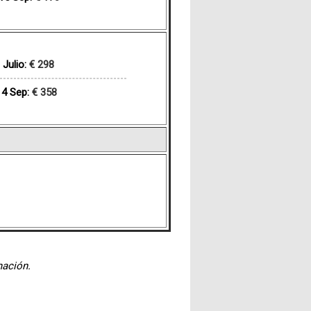
Julio:
€ 298
14 Sep:
€ 358
mación.