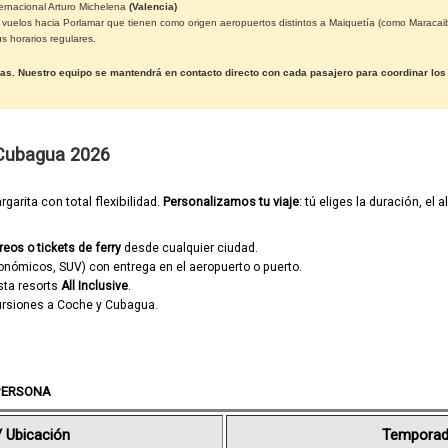
ernacional Arturo Michelena
(Valencia)
vuelos hacia Porlamar que tienen como origen aeropuertos distintos a Maiquetía (como Maracaibo
 horarios regulares.
as. Nuestro equipo se mantendrá en contacto directo con cada pasajero para coordinar los d
 Cubagua 2026
garita con total flexibilidad.
Personalizamos tu viaje
: tú eliges la duración, el
eos o tickets de ferry
desde cualquier ciudad.
nómicos, SUV) con entrega en el aeropuerto o puerto.
ta resorts
All Inclusive
.
ursiones a Coche y Cubagua.
 PERSONA
/ Ubicación
Temporad