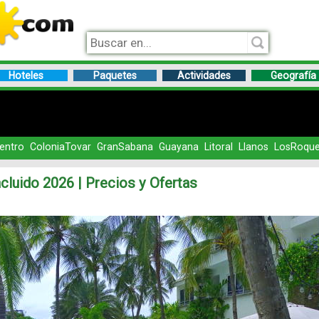
Hoteles
Paquetes
Actividades
Geografía
entro
ColoniaTovar
GranSabana
Guayana
Litoral
Llanos
LosRoqu
cluido 2026 | Precios y Ofertas