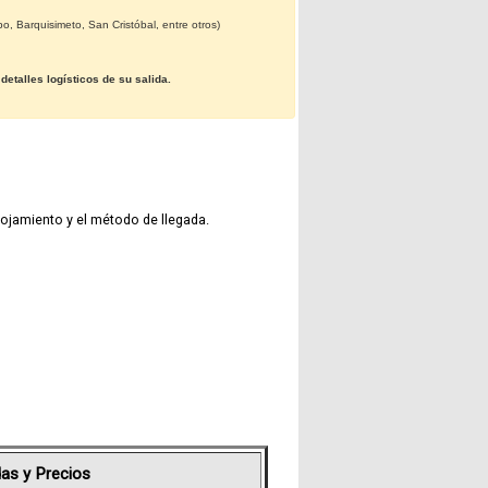
, Barquisimeto, San Cristóbal, entre otros)
Fotografías
etalles logísticos de su salida.
Blog
Misceláneos
 alojamiento y el método de llegada.
as y Precios