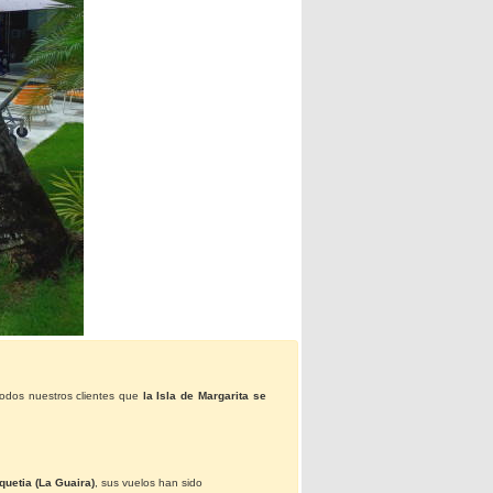
Paquetes
Actividades
Seguro
de
Viaje
Cocina
Geografía
Historia
todos nuestros clientes que
la Isla de Margarita se
Cultura
quetia (La Guaira)
, sus vuelos han sido