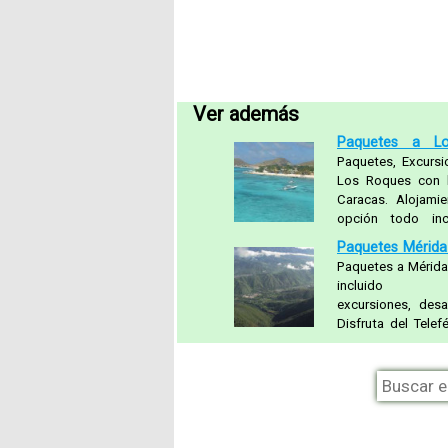
Ver además
Paquetes a L
Paquetes, Excursi
Los Roques con 
Caracas. Alojami
opción todo incl
actualizados.
Paquetes Mérida 
Paquetes a Mérida
incluido (al
excursiones, des
Disfruta del Telef
(Teleférico Mu
Venezuela de Anti
más