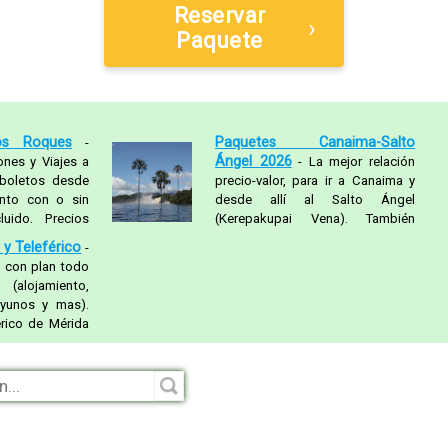
Reservar
›
Paquete
os Roques
Paquetes Canaima-Salto
-
Ángel 2026
ones y Viajes a
- La mejor relación
boletos desde
precio-valor, para ir a Canaima y
ento con o sin
desde allí al Salto Ángel
uido. Precios
(Kerepakupai Vena). También
puedes hacer excursiones a las
y Teleférico
-
cuevas de Kavac en Gran sabana y
 con plan todo
más.
ojamiento,
ayunos y mas).
érico de Mérida
kumbarí), la
er, el páramo y