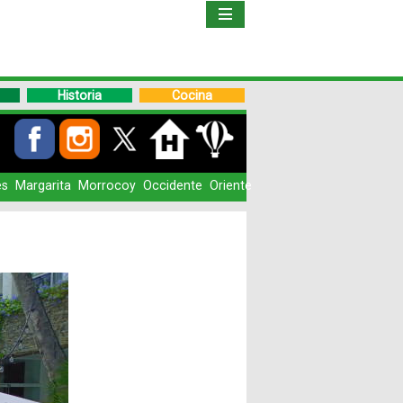
Inicio
Libro
Historia
Cocina
Guía
de
Viaje
es
Margarita
Morrocoy
Occidente
Oriente
Hoteles
Boletos
Ofertas