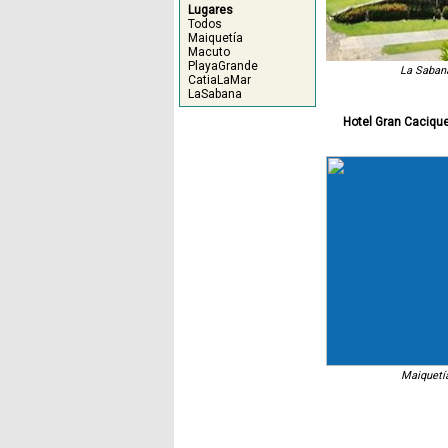
Lugares
Todos
Maiquetía
Macuto
PlayaGrande
La Saban
CatiaLaMar
LaSabana
Hotel Gran Caciqu
Maiquetí