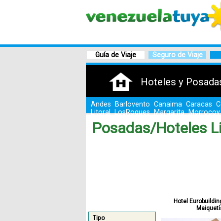
Guía de Viaje
Seguro de Viaje
Hoteles y Posada
Andes
Barlovento
Canaima
Caracas
C
Litoral
LosRoques
Margarita
Morrocoy
Posadas/Hoteles Li
Hotel Eurobuildi
Maiquetí
Tipo