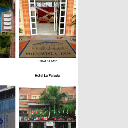
Paquetes
Actividades
Seguro
de
Viaje
Catia La Mar
Cocina
Hotel La Parada
Geografía
Historia
Cultura