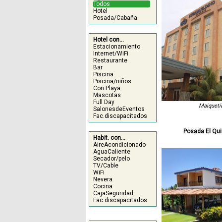
Todos
Hotel
Posada/Cabaña
Hotel con...
Estacionamiento
Internet/WiFi
Restaurante
Bar
Piscina
Piscina/niños
Con Playa
Mascotas
Full Day
Maiquetí
SalonesdeEventos
Fac.discapacitados
Posada El Qu
Habit. con...
AireAcondicionado
AguaCaliente
Secador/pelo
TV/Cable
WiFi
Nevera
Cocina
CajaSeguridad
Fac.discapacitados