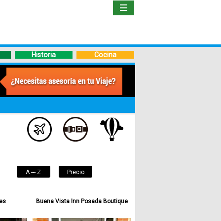
Inicio
Libro
Historia
Cocina
Guía
de
Viaje
Hoteles
Boletos
A --- Z
Precio
Ofertas
es
Buena Vista Inn Posada Boutique