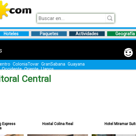
Hoteles
Paquetes
Actividades
Geografía
s
entro
ColoniaTovar
GranSabana
Guayana
Occidente
Oriente
Llanos
toral Central
ng Express
Hostal Colina Real
Hotel Miramar Suit
a