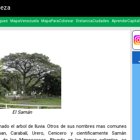
leza
ques
MapaVenezuela
MapaParaColorear
DistanciaCiudades
AprenderCapita
El Samán
ado el arbol de lluvia. Otros de sus nombres mas comunes
 Carabalí, Urero, Cenicero y cientificamente Samán