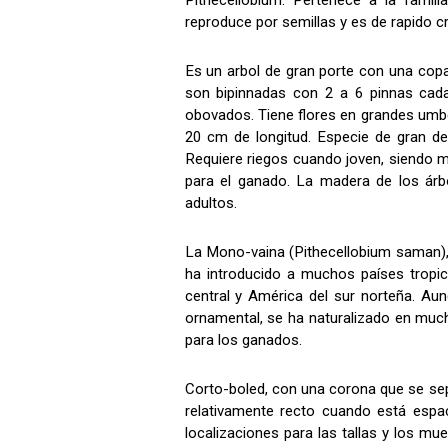
Pithecellobium. Pertenece a la famil
reproduce por semillas y es de rapido c
Es un arbol de gran porte con una copa
son bipinnadas con 2 a 6 pinnas cada
obovados. Tiene flores en grandes umbe
20 cm de longitud. Especie de gran de
Requiere riegos cuando joven, siendo má
para el ganado. La madera de los árbo
adultos.
La Mono-vaina (Pithecellobium saman),
ha introducido a muchos países tropic
central y América del sur norteña. Au
ornamental, se ha naturalizado en muc
para los ganados.
Corto-boled, con una corona que se sep
relativamente recto cuando está espa
localizaciones para las tallas y los 