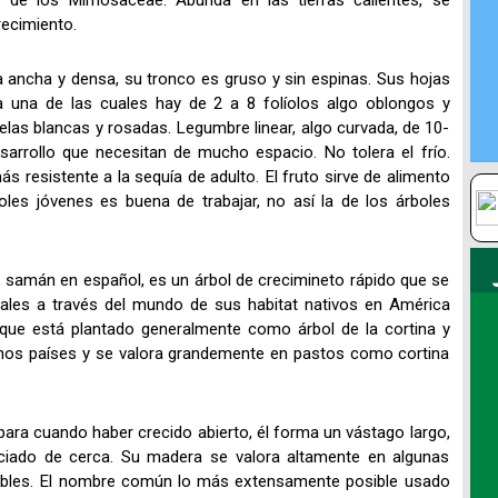
ia de los Mimosaceae. Abunda en las tierras calientes, se
recimiento.
 ancha y densa, su tronco es gruso y sin espinas. Sus hojas
 una de las cuales hay de 2 a 8 folíolos algo oblongos y
las blancas y rosadas. Legumbre linear, algo curvada, de 10-
sarrollo que necesitan de mucho espacio. No tolera el frío.
s resistente a la sequía de adulto. El fruto sirve de alimento
les jóvenes es buena de trabajar, no así la de los árboles
 samán en español, es un árbol de crecimineto rápido que se
ales a través del mundo de sus habitat nativos en América
nque está plantado generalmente como árbol de la cortina y
hos países y se valora grandemente en pastos como cortina
ara cuando haber crecido abierto, él forma un vástago largo,
ciado de cerca. Su madera se valora altamente en algunas
muebles. El nombre común lo más extensamente posible usado