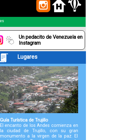
Paquetes
les
Actividades
Un pedacito de Venezuela en
Seguro
Instagram
de
Lugares
Viaje
Cocina
Geografía
Historia
Guía Turística de Trujillo
El encanto de los Andes comienza en
la ciudad de Trujillo, con su gran
Cultura
monumento a la virgen de la paz. El