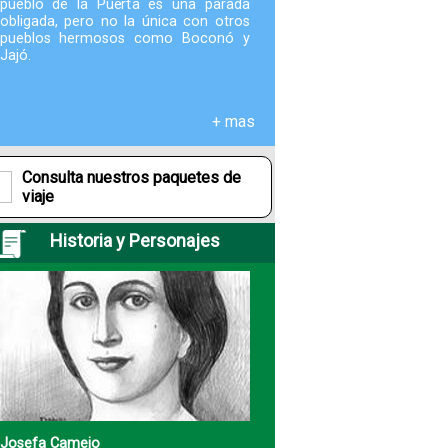
pueblo de la Puerta es una parada
obligada, pero no la única con otros
pueblos hermosos como Boconó y
Fotografías
Jajó.
Blog
+ mas
Misceláneos
Consulta nuestros paquetes de
viaje
Historia y Personajes
Josefa Camejo