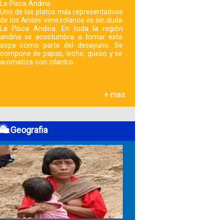
La Pisca Andina
Uno de los platos más representativos
de los Andes venezolanos es sin duda
La Pisca Andina. En toda la región
andina se acostumbra a tomar esta
sopa como parte del desayuno. Se
compone de papas, leche, queso y se
aromatiza con cilantro.
+ mas
Geografia