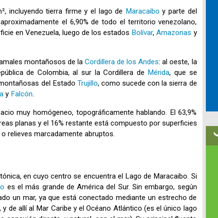
, incluyendo tierra firme y el lago de
Maracaibo
y parte del
 aproximadamente el 6,90% de todo el territorio venezolano,
rficie en Venezuela, luego de los estados
Bolívar
,
Amazonas
y
 ramales montañosos de la
Cordillera de los Andes
: al oeste, la
epública de Colombia, al sur la Cordillera de
Mérida
, que se
s montañosas del Estado
Trujillo
, como sucede con la sierra de
a
y
Falcón
.
 espacio muy homógeneo, topográficamente hablando. El 63,9%
áreas planas y el 16% restante está compuesto por superficies
s o relieves marcadamente abruptos.
tónica, en cuyo centro se encuentra el Lago de Maracaibo. Si
bo
es el más grande de América del Sur. Sin embargo, según
erado un mar, ya que está conectado mediante un estrecho de
y de allí al Mar Caribe y el Océano Atlántico (es el único lago