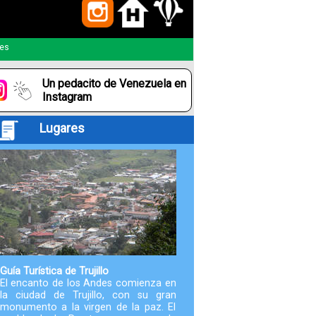
Paquetes
les
Actividades
Un pedacito de Venezuela en
Seguro
Instagram
de
Lugares
Viaje
Cocina
Geografía
Historia
Guía Turística de Trujillo
El encanto de los Andes comienza en
la ciudad de Trujillo, con su gran
Cultura
monumento a la virgen de la paz. El