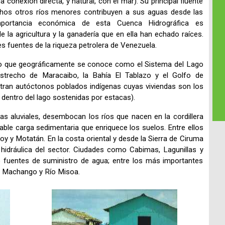
conexión directa, y natural, con el mar). Su principal fluente
hos otros ríos menores contribuyen a sus aguas desde las
portancia económica de esta Cuenca Hidrográfica es
e la agricultura y la ganadería que en ella han echado raíces.
es fuentes de la riqueza petrolera de Venezuela.
lo que geográficamente se conoce como el Sistema del Lago
strecho de Maracaibo, la Bahía El Tablazo y el Golfo de
ran autóctonos poblados indígenas cuyas viviendas son los
dentro del lago sostenidas por estacas).
uras aluviales, desembocan los ríos que nacen en la cordillera
able carga sedimentaria que enriquece los suelos. Entre ellos
 y Motatán. En la costa oriental y desde la Sierra de Ciruma
 hidráulica del sector. Ciudades como Cabimas, Lagunillas y
 fuentes de suministro de agua; entre los más importantes
o Machango y Río Misoa.