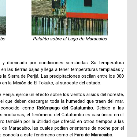
ibo
Palafito sobre el Lago de Maracaibo
do y dominado por condiciones semiáridas. Su temperatura
en las tierras bajas y llega a tener temperaturas templadas y
 la Sierra de Perijá. Las precipitaciones oscilan entre los 300
en la Misión de El Tokuko, al suroeste del estado.
erijá, ejerce un efecto sobre los vientos alisios del noreste,
el que deben descargar toda la humedad que traen del mar.
o conocido como
Relámpago del Catatumbo
. Debido a las
as nocturnas, el fenómeno del Catatumbo es casi único en el
o también por la útilidad que ofreció en otros tiempos a las
de Maracaibo, las cuales podían orientarse de noche por el
 se conocía a este fenómeno como el
Faro de Maracaibo
.