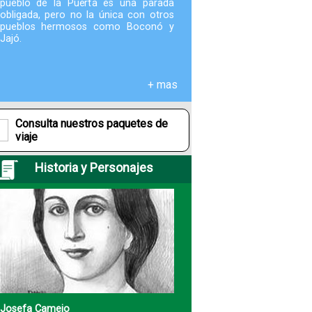
pueblo de la Puerta es una parada
obligada, pero no la única con otros
pueblos hermosos como Boconó y
Fotografías
Jajó.
Blog
+ mas
Misceláneos
Consulta nuestros paquetes de
viaje
Historia y Personajes
Josefa Camejo