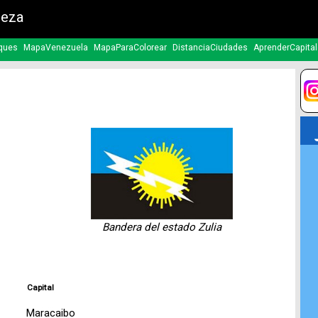
leza
ques
MapaVenezuela
MapaParaColorear
DistanciaCiudades
AprenderCapita
Bandera del estado Zulia
Capital
Maracaibo