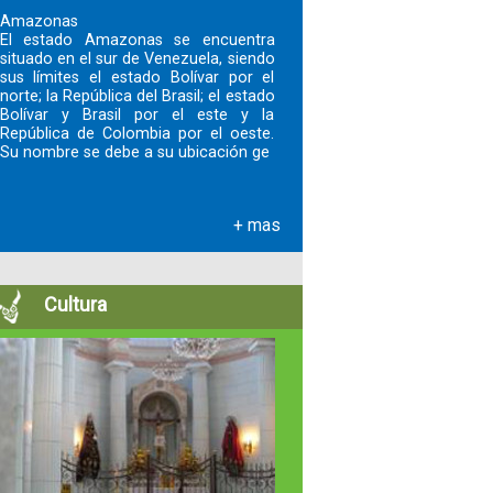
Amazonas
El estado Amazonas se encuentra
situado en el sur de Venezuela, siendo
sus límites el estado Bolívar por el
norte; la República del Brasil; el estado
Bolívar y Brasil por el este y la
República de Colombia por el oeste.
Su nombre se debe a su ubicación ge
+ mas
Cultura