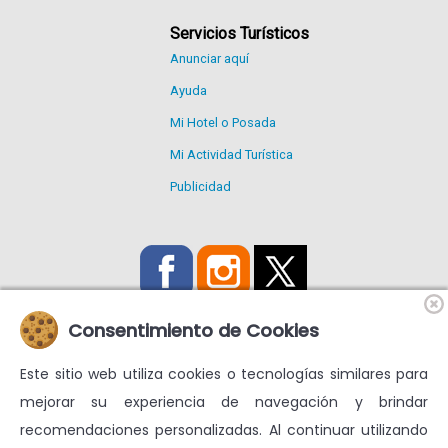
Servicios Turísticos
Anunciar aquí
Ayuda
Mi Hotel o Posada
Mi Actividad Turística
Publicidad
Consentimiento de Cookies
Este sitio web utiliza cookies o tecnologías similares para
Utilizamos Cookies propias y de terceros para mejorar nuestros
mejorar su experiencia de navegación y brindar
servicios y mostrarte publicidad relacionada con tus
recomendaciones personalizadas. Al continuar utilizando
preferencias.