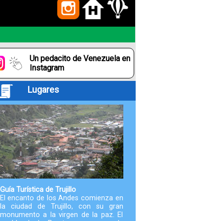
Paquetes
Actividades
Un pedacito de Venezuela en
Seguro
Instagram
de
Lugares
Viaje
Cocina
Geografía
Historia
Guía Turística de Trujillo
El encanto de los Andes comienza en
la ciudad de Trujillo, con su gran
Cultura
monumento a la virgen de la paz. El