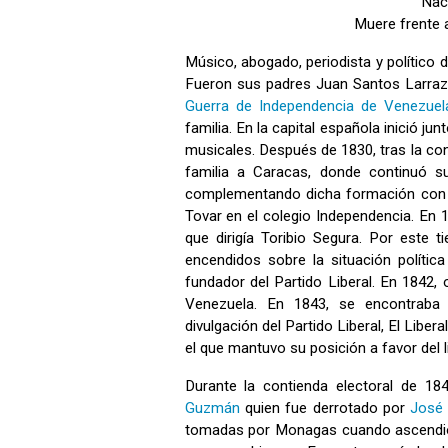
Nac
Muere frente 
Músico, abogado, periodista y político 
Fueron sus padres Juan Santos Larrazáb
Guerra de Independencia de Venezuel
familia. En la capital española inició 
musicales. Después de 1830, tras la co
familia a Caracas, donde continuó s
complementando dicha formación con 
Tovar en el colegio Independencia. En 
que dirigía Toribio Segura. Por este 
encendidos sobre la situación polític
fundador del Partido Liberal. En 1842,
Venezuela. En 1843, se encontraba e
divulgación del Partido Liberal, El Liber
el que mantuvo su posición a favor del l
Durante la contienda electoral de 18
Guzmán
quien fue derrotado por
José
tomadas por Monagas cuando ascendió a