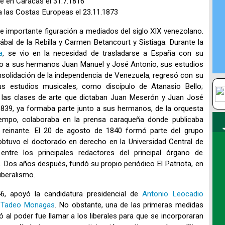
e en Caracas el 31.7.1816
a las Costas Europeas el 23.11.1873
de importante figuración a mediados del siglo XIX venezolano.
al de la Rebilla y Carmen Betancourt y Sistiaga. Durante la
a
, se vio en la necesidad de trasladarse a España con su
junto a sus hermanos Juan Manuel y José Antonio, sus estudios
nsolidación de la independencia de Venezuela, regresó con su
us estudios musicales, como discípulo de Atanasio Bello;
las clases de arte que dictaban Juan Meserón y Juan José
1839, ya formaba parte junto a sus hermanos, de la orquesta
tiempo, colaboraba en la prensa caraqueña donde publicaba
a reinante. El 20 de agosto de 1840 formó parte del grupo
 obtuvo el doctorado en derecho en la Universidad Central de
ntre los principales redactores del principal órgano de
al. Dos años después, fundó su propio periódico El Patriota, en
iberalismo.
46, apoyó la candidatura presidencial de
Antonio Leocadio
 Tadeo Monagas
. No obstante, una de las primeras medidas
l poder fue llamar a los liberales para que se incorporaran