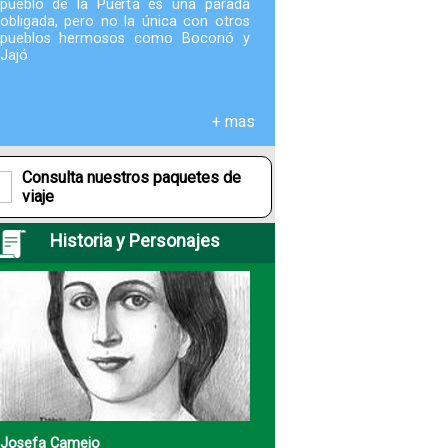
pueblo de la Puerta es una parada
obligada, pero no la única con otros
pueblos hermosos como Boconó y
Fotografías
Jajó.
Blog
+ mas
Misceláneos
Consulta nuestros paquetes de
viaje
Historia y Personajes
Josefa Camejo