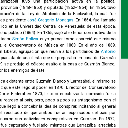
razábal tuvo una participación activa en la política,
ovincia (1848-1850) y diputado (1852-1854). En 1854, tuvo
oración de la Ley de Abolición de la Esclavitud, la cual fue
ces presidente
José Gregorio Monagas
. En 1864, fue llamado
lico en la Universidad Central de Venezuela; de esta época,
echo público (1864). En 1865, viajó al exterior con motivo de la
ertador
Simón Bolívar
cuyo primer tomo apareció ese mismo
, el Conservatorio de Música en 1868. En el año de 1869,
 Liberal, agrupación que reunía a los partidarios de
Antonio
el pianista de una fiesta que se preparaba en casa de Guzmán
9 se produjo el célebre asalto a la casa de Guzmán Blanco,
or los enemigos de éste.
ógica existente entre Guzmán Blanco y Larrazábal, el mismo se
ez que este llegó al poder en 1870. Director del Conservatorio
Corte Federal en 1870, le tocó encabezar la comisión fue a
u regreso al país; pero, poco a poco su antagonismo con el
e llegó a concebir la idea de conspirar, incitando al general
el resultado de que ambos fueran expulsados del país por
uaron sus actividades conspirativas en Curazao. En 1872,
fue capturado y fusilado, mientras que Larrazábal arreciaba