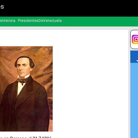
es
sHistoria
PresidentesDeVenezuela