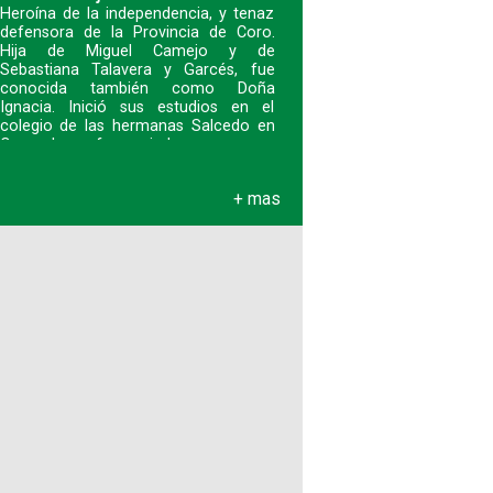
Heroína de la independencia, y tenaz
defensora de la Provincia de Coro.
Hija de Miguel Camejo y de
Sebastiana Talavera y Garcés, fue
conocida también como Doña
Ignacia. Inició sus estudios en el
colegio de las hermanas Salcedo en
Coro y luego fue enviad
+ mas