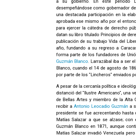
a su gobierno. En este período Lar
desempeñándose como gobernador de pr
una destacada participación en la elab
aprobada ese mismo año por el enton
para ejercer la cátedra de derecho púb
datan su libro titulado Principios de der
publicación de su trabajo Vida del Lib
año, fundando a su regreso a Caracas
forma parte de los fundadores de Unión
Guzmán Blanco
. Larrazábal iba a ser 
Blanco, cuando el 14 de agosto de 186
por parte de los "Lincheros" enviados p
A pesar de la cercanía política e ideol
distanció del "Ilustre Americano", una v
de Bellas Artes y miembro de la Alta 
recibir a
Antonio Leocadio Guzmán
a s
presidente se fue acrecentando hasta qu
Matías Salazar a que se alzase; con 
Guzmán Blanco en 1871, aunque contin
Matías Salazar invadió Venezuela pero 