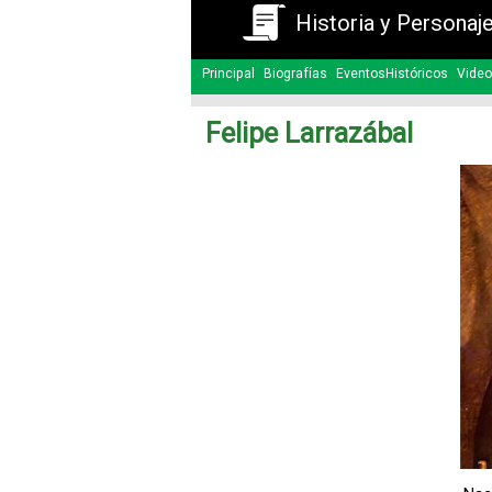
Historia y Personaj
Principal
Biografías
EventosHistóricos
Video
Felipe Larrazábal