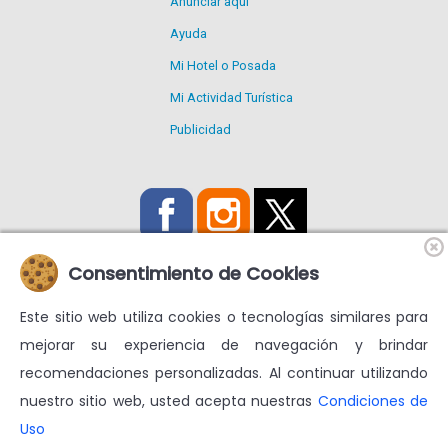
Anunciar aquí
Ayuda
Mi Hotel o Posada
Mi Actividad Turística
Publicidad
Consentimiento de Cookies
Este sitio web utiliza cookies o tecnologías similares para
Utilizamos Cookies propias y de terceros para mejorar nuestros
mejorar su experiencia de navegación y brindar
servicios y mostrarte publicidad relacionada con tus
recomendaciones personalizadas. Al continuar utilizando
preferencias.
nuestro sitio web, usted acepta nuestras
Condiciones de
Condiciones de uso
Más información en
Uso
© venezuelatuya.com S.A. 1997-2024. Todos los derechos