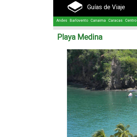
Guías de Viaje
Andes
Barlovento
Canaima
Caracas
Centro
Playa Medina