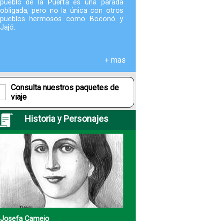
pueblo de la Puerta es una parada
obligada, pero no la única con otros
pueblos hermosos como Boconó y
Fotografías
Jajó.
Blog
+ mas
Misceláneos
Consulta nuestros paquetes de
viaje
Historia y Personajes
Josefa Camejo