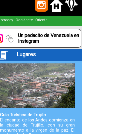
Paquetes
orrocoy
Occidente
Oriente
Actividades
Un pedacito de Venezuela en
Seguro
Instagram
de
Lugares
Viaje
Cocina
Geografía
Historia
Guía Turística de Trujillo
El encanto de los Andes comienza en
la ciudad de Trujillo, con su gran
Cultura
monumento a la virgen de la paz. El