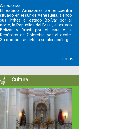
Amazonas
El estado Amazonas se encuentra
situado en el sur de Venezuela, siendo
sus límites el estado Bolívar por el
norte; la República del Brasil; el estado
Bolívar y Brasil por el este y la
República de Colombia por el oeste.
Su nombre se debe a su ubicación ge
+ mas
Cultura