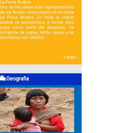
La Pisca Andina
Uno de los platos más representativos
de los Andes venezolanos es sin duda
La Pisca Andina. En toda la región
andina se acostumbra a tomar esta
sopa como parte del desayuno. Se
compone de papas, leche, queso y se
aromatiza con cilantro.
+ mas
Geografia