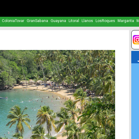
ColoniaTovar
GranSabana
Guayana
Litoral
Llanos
LosRoques
Margarita
M