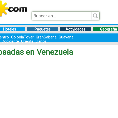
Hoteles
Paquetes
Actividades
Geografía
entro
ColoniaTovar
GranSabana
Guayana
Occidente
Oriente
Llanos
Posadas en Venezuela