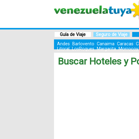
Guía de Viaje
Seguro de Viaje
Andes
Barlovento
Canaima
Caracas
C
Litoral
LosRoques
Margarita
Morrocoy
Buscar Hoteles y 