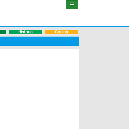
Inicio
Libro
Historia
Cocina
Guía
de
Viaje
Hoteles
Boletos
Ofertas