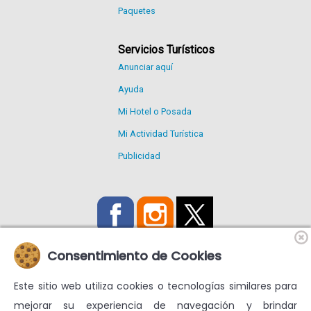
Paquetes
Servicios Turísticos
Anunciar aquí
Ayuda
Mi Hotel o Posada
Mi Actividad Turística
Publicidad
Consentimiento de Cookies
Este sitio web utiliza cookies o tecnologías similares para
Utilizamos Cookies propias y de terceros para mejorar nuestros
mejorar su experiencia de navegación y brindar
servicios y mostrarte publicidad relacionada con tus