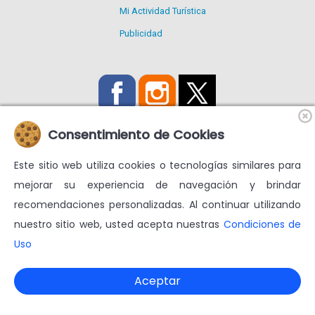
Mi Actividad Turística
Publicidad
Consentimiento de Cookies
Este sitio web utiliza cookies o tecnologías similares para
Utilizamos Cookies propias y de terceros para mejorar nuestros
mejorar su experiencia de navegación y brindar
servicios y mostrarte publicidad relacionada con tus
recomendaciones personalizadas. Al continuar utilizando
preferencias.
nuestro sitio web, usted acepta nuestras
Condiciones de
Condiciones de uso
Más información en
Uso
© venezuelatuya.com S.A. 1997-2024. Todos los derechos
reservados. RIF J-30713331-7 $geoip $CodigoPagina
Aceptar
Powered by Globalwebtek.com