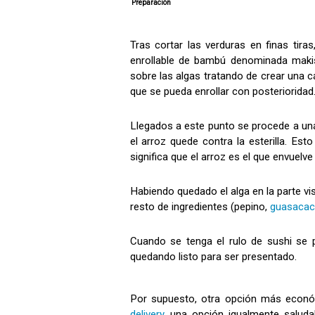
Preparación
Tras cortar las verduras en finas tira
enrollable de bambú denominada maki
sobre las algas tratando de crear una c
que se pueda enrollar con posterioridad
Llegados a este punto se procede a una 
el arroz quede contra la esterilla. Est
significa que el arroz es el que envuelve 
Habiendo quedado el alga en la parte visi
resto de ingredientes (pepino,
guasacac
Cuando se tenga el rulo de sushi se 
quedando listo para ser presentado.
Por supuesto, otra opción más económ
delivery
, una opción igualmente salud