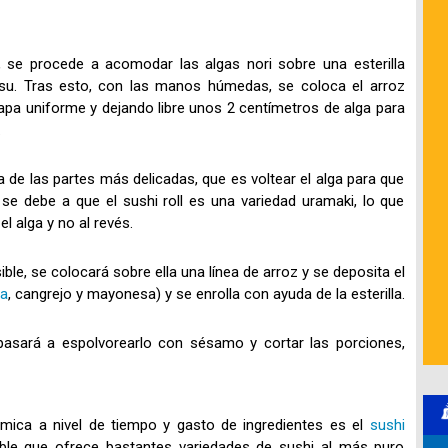
s, se procede a acomodar las algas nori sobre una esterilla
su. Tras esto, con las manos húmedas, se coloca el arroz
apa uniforme y dejando libre unos 2 centímetros de alga para
.
de las partes más delicadas, que es voltear el alga para que
o se debe a que el sushi roll es una variedad uramaki, lo que
el alga y no al revés.
ble, se colocará sobre ella una línea de arroz y se deposita el
a
, cangrejo y mayonesa) y se enrolla con ayuda de la esterilla.
pasará a espolvorearlo con sésamo y cortar las porciones,
ica a nivel de tiempo y gasto de ingredientes es el
sushi
able que ofrece bastantes variedades de sushi al más puro