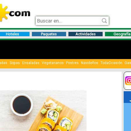
Hoteles
Paquetes
Actividades
Geografía
adas
Sopas
Ensaladas
Vegetarianos
Postres
Navideños
TodaOcasión
Gas