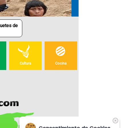
quetes de
Amazonas
El estado Amazonas se encuentra
situado en el sur de Venezuela, siendo
sus límites el estado Bolívar por el
Cultura
Cocina
norte; la República del Brasil; el estado
Bolívar y Brasil por el este y la
República de Colombia por el oeste.
Su nombre se debe a su ubicación ge
+ mas