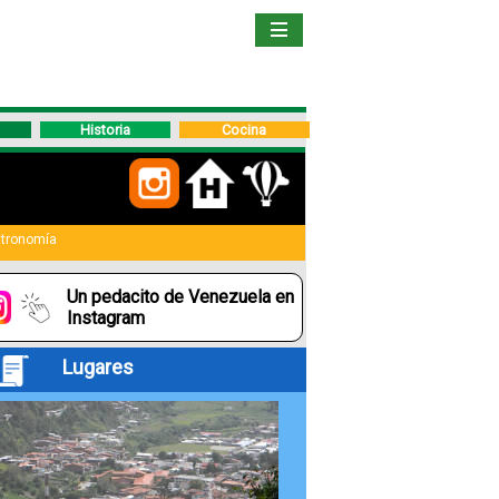
Inicio
Libro
Historia
Cocina
Guía
de
Viaje
tronomía
Un pedacito de Venezuela en
Hoteles
Instagram
Lugares
Boletos
Ofertas