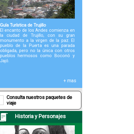
Paquetes
Actividades
Guía Turística de Trujillo
El encanto de los Andes comienza en
la ciudad de Trujillo, con su gran
monumento a la virgen de la paz. El
Seguro
pueblo de la Puerta es una parada
de
obligada, pero no la única con otros
Viaje
pueblos hermosos como Boconó y
Jajó.
Cocina
+ mas
Geografía
Consulta nuestros paquetes de
viaje
Historia
Historia y Personajes
Cultura