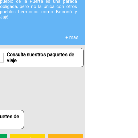
pueblo de la Puerta es una parada
obligada, pero no la única con otros
pueblos hermosos como Boconó y
Fotografías
Jajó.
Blog
+ mas
Misceláneos
Consulta nuestros paquetes de
viaje
quetes de