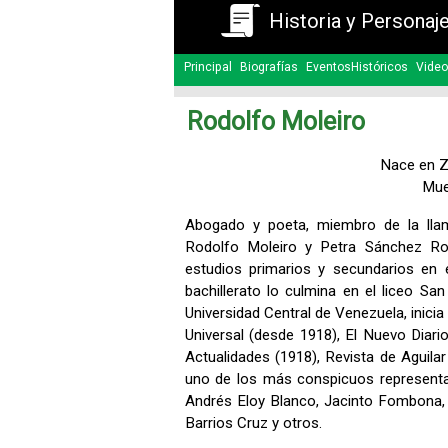
Historia y Personaj
Principal
Biografías
EventosHistóricos
Video
Rodolfo Moleiro
Nace en Za
Mue
Abogado y poeta, miembro de la llam
Rodolfo Moleiro y Petra Sánchez Ro
estudios primarios y secundarios en e
bachillerato lo culmina en el liceo S
Universidad Central de Venezuela, inicia 
Universal (desde 1918), El Nuevo Diari
Actualidades (1918), Revista de Aguilar
uno de los más conspicuos representan
Andrés Eloy Blanco, Jacinto Fombona, F
Barrios Cruz y otros.