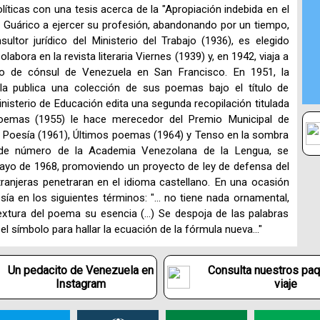
íticas con una tesis acerca de la "Apropiación indebida en el
o Guárico a ejercer su profesión, abandonando por un tiempo,
sultor jurídico del Ministerio del Trabajo (1936), es elegido
abora en la revista literaria Viernes (1939) y, en 1942, viaja a
o de cónsul de Venezuela en San Francisco. En 1951, la
la publica una colección de sus poemas bajo el título de
inisterio de Educación edita una segunda recopilación titulada
oemas (1955) le hace merecedor del Premio Municipal de
s Poesía (1961), Últimos poemas (1964) y Tenso en la sombra
o de número de la Academia Venezolana de la Lengua, se
 mayo de 1968, promoviendo un proyecto de ley de defensa del
tranjeras penetraran en el idioma castellano. En una ocasión
sía en los siguientes términos: "... no tiene nada ornamental,
extura del poema su esencia (...) Se despoja de las palabras
, el símbolo para hallar la ecuación de la fórmula nueva..."
Un pedacito de Venezuela en
Consulta nuestros pa
Instagram
viaje