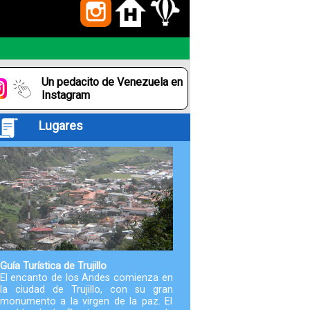
Paquetes
Actividades
Un pedacito de Venezuela en
Seguro
Instagram
de
Lugares
Viaje
Cocina
Geografía
Historia
Guía Turística de Trujillo
El encanto de los Andes comienza en
la ciudad de Trujillo, con su gran
Cultura
monumento a la virgen de la paz. El