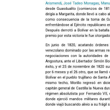
Arismendi
,
José Tadeo Monagas
,
Manue
desde Guasdualito (comienzos de 1817)
dirigía a Margarita, donde llevó a cabo
como consecuencia de la toma de Guay
enfrentándose al Ejército republicano e
Después derrotó a Bolívar en la batalla
premio por esta victoria le fue otorgado
En junio de 1820, acatando órdenes p
venezolano dominado por las armas reali
negociaciones con la autoridades de
Angostura, ante el Libertador Simón Bol
éxito, y el 25 de noviembre de 1820 su
por 6 meses y el 26 otro, que se llamó 
Bolívar en el pueblo trujillano de Santa
mismo techo, Morillo regresó en dic
capitán general de Castilla la Nueva dura
régimen absolutista por Fernando VII,
donde ejerció mandos militares durante 
donde viajó buscando alivio a su frágil s