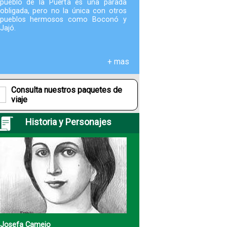
pueblo de la Puerta es una parada
obligada, pero no la única con otros
pueblos hermosos como Boconó y
Fotografías
Jajó.
Blog
+ mas
Misceláneos
Consulta nuestros paquetes de
viaje
Historia y Personajes
Josefa Camejo