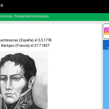
es
sHistoria
PresidentesDeVenezuela
uentesecas (España) el 5.5.1778
Barèges (Francia) el 27.7.1837