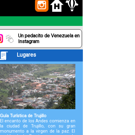
Paquetes
Actividades
Un pedacito de Venezuela en
Seguro
Instagram
de
Lugares
Viaje
Cocina
Geografía
Historia
Guía Turística de Trujillo
El encanto de los Andes comienza en
la ciudad de Trujillo, con su gran
Cultura
monumento a la virgen de la paz. El