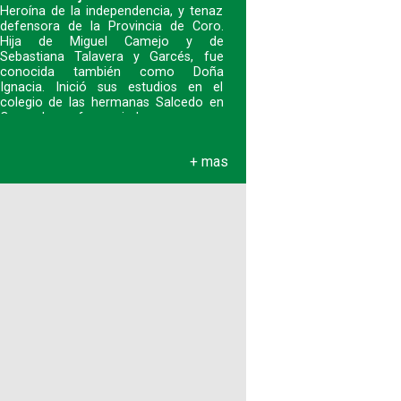
Heroína de la independencia, y tenaz
defensora de la Provincia de Coro.
Hija de Miguel Camejo y de
Sebastiana Talavera y Garcés, fue
conocida también como Doña
Ignacia. Inició sus estudios en el
colegio de las hermanas Salcedo en
Coro y luego fue enviad
+ mas