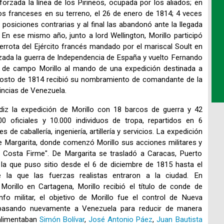
rzada la línea de los Pirineos, ocupada por los aliados; en
os franceses en su terreno, el 26 de enero de 1814; 4 veces
posiciones contrarias y al final las abandonó ante la llegada
n ese mismo año, junto a lord Wellington, Morillo participó
errota del Ejército francés mandado por el mariscal Soult en
alizada la guerra de Independencia de España y vuelto Fernando
al de campo Morillo al mando de una expedición destinada a
agosto de 1814 recibió su nombramiento de comandante de la
vincias de Venezuela.
diz la expedición de Morillo con 18 barcos de guerra y 42
0 oficiales y 10.000 individuos de tropa, repartidos en 6
 de caballería, ingeniería, artillería y servicios. La expedición
a de Margarita, donde comenzó Morillo sus acciones militares y
de Costa Firme". De Margarita se trasladó a Caracas, Puerto
 la que puso sitio desde el 6 de diciembre de 1815 hasta el
 la que las fuerzas realistas entraron a la ciudad. En
orillo en Cartagena, Morillo recibió el título de conde de
fo militar, el objetivo de Morillo fue el control de Nueva
 pasando nuevamente a Venezuela para reducir de manera
 alimentaban
Simón Bolívar
,
José Antonio Páez
,
Juan Bautista