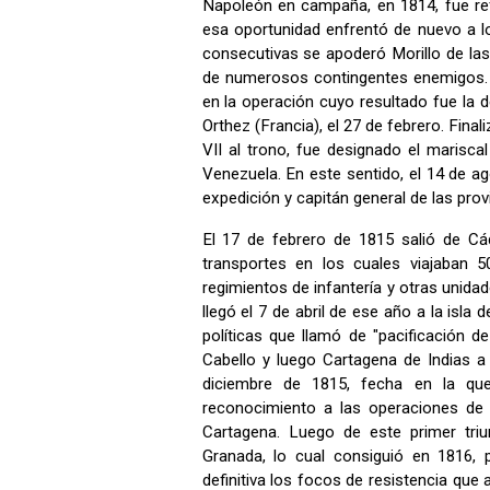
Napoleón en campaña, en 1814, fue refo
esa oportunidad enfrentó de nuevo a l
consecutivas se apoderó Morillo de las 
de numerosos contingentes enemigos. E
en la operación cuyo resultado fue la d
Orthez (Francia), el 27 de febrero. Fin
VII al trono, fue designado el marisc
Venezuela. En este sentido, el 14 de 
expedición y capitán general de las pro
El 17 de febrero de 1815 salió de Cá
transportes en los cuales viajaban 50
regimientos de infantería y otras unidades
llegó el 7 de abril de ese año a la isl
políticas que llamó de "pacificación 
Cabello y luego Cartagena de Indias a
diciembre de 1815, fecha en la que
reconocimiento a las operaciones de M
Cartagena. Luego de este primer triun
Granada, lo cual consiguió en 1816,
definitiva los focos de resistencia que