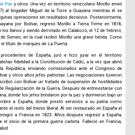
l Piar
y otros. Una vez en territorio venezolano Morillo envió
 al brigadier Miguel de la Torre a Guayana mientras él se
 algunas operaciones sin resultados decisivos. Posteriormente,
ana por Bolívar, regresó Morillo a Tierra Firme en 1818,
n los llanos y siendo derrotado en Calabozo, el 12 de febrero.
 de Semen, en la cual recibió Morillo una grave herida. Como
 el título de marqués de La Puerta.
rocedentes de España, juró e hizo jurar en el territorio
stas fidelidad a la Constitución de Cádiz, a la vez que abrió
 la República, enviando comisionados ante el Congreso de
ívar y otros altos jefes patriotas. Las negociaciones tuvieron
scribió con Bolívar un tratado de suspensión de hostilidades
de Regularización de la Guerra. Después de entrevistarse con
 Ana, donde los jefes brindaron por la paz y durmieron bajo un
iembre a España, donde prestó servicios a su patria como
nte el resto del trienio liberal. Al ser restaurado en España el
 emigró a Francia en 1823. Años después regresó a España,
el inicio de la primera guerra carlista. Falleció en Francia,
alud.