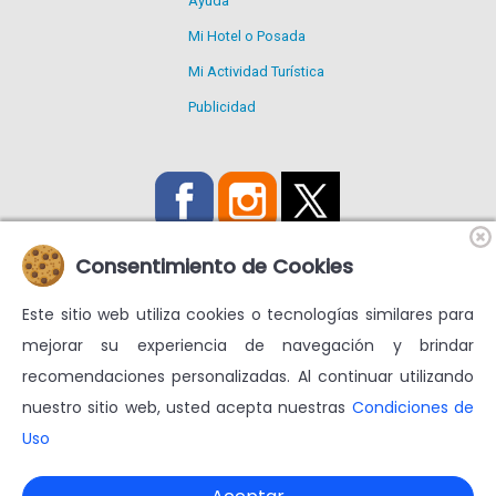
Ayuda
Mi Hotel o Posada
Mi Actividad Turística
Publicidad
Consentimiento de Cookies
Este sitio web utiliza cookies o tecnologías similares para
Utilizamos Cookies propias y de terceros para mejorar nuestros
mejorar su experiencia de navegación y brindar
servicios y mostrarte publicidad relacionada con tus
recomendaciones personalizadas. Al continuar utilizando
preferencias.
nuestro sitio web, usted acepta nuestras
Condiciones de
Condiciones de uso
Más información en
Uso
© venezuelatuya.com S.A. 1997-2024. Todos los derechos
reservados. RIF J-30713331-7 $geoip $CodigoPagina