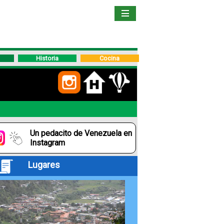
Inicio
Libro
Historia
Cocina
Guía
de
Viaje
Un pedacito de Venezuela en
Hoteles
Instagram
Lugares
Boletos
Ofertas