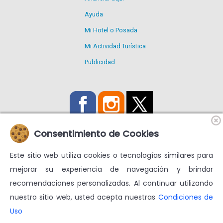
Ayuda
Mi Hotel o Posada
Mi Actividad Turística
Publicidad
Consentimiento de Cookies
Este sitio web utiliza cookies o tecnologías similares para
Utilizamos Cookies propias y de terceros para mejorar nuestros
mejorar su experiencia de navegación y brindar
servicios y mostrarte publicidad relacionada con tus
recomendaciones personalizadas. Al continuar utilizando
preferencias.
nuestro sitio web, usted acepta nuestras
Condiciones de
Condiciones de uso
Más información en
Uso
© venezuelatuya.com S.A. 1997-2024. Todos los derechos