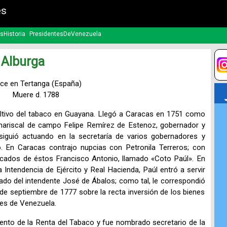
es
sHistoria
PresidentesDeVenezuela
 Alburga
ce en Tertanga (España)
Muere d. 1788
ltivo del tabaco en Guayana. Llegó a Caracas en 1751 como
el mariscal de campo Felipe Remírez de Estenoz, gobernador y
siguió actuando en la secretaría de varios gobernadores y
o. En Caracas contrajo nupcias con Petronila Terreros; con
tacados de éstos Francisco Antonio, llamado «Coto Paúl». En
a Intendencia de Ejército y Real Hacienda, Paúl entró a servir
lado del intendente José de Ábalos; como tal, le correspondió
 de septiembre de 1777 sobre la recta inversión de los bienes
ares de Venezuela.
iento de la Renta del Tabaco y fue nombrado secretario de la