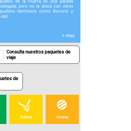
pueblo de la Puerta es una parada
obligada, pero no la única con otros
pueblos hermosos como Boconó y
Fotografías
Jajó.
Blog
+ mas
Misceláneos
Consulta nuestros paquetes de
viaje
quetes de
Cultura
Cocina