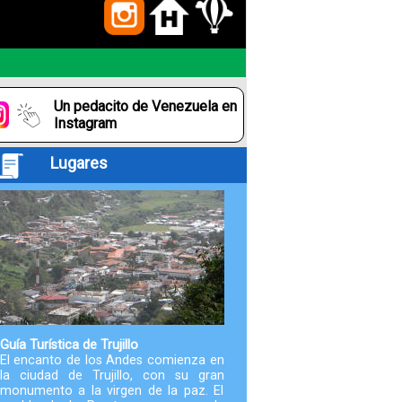
Paquetes
Actividades
Un pedacito de Venezuela en
Seguro
Instagram
de
Lugares
Viaje
Cocina
Geografía
Historia
Guía Turística de Trujillo
El encanto de los Andes comienza en
la ciudad de Trujillo, con su gran
Cultura
monumento a la virgen de la paz. El