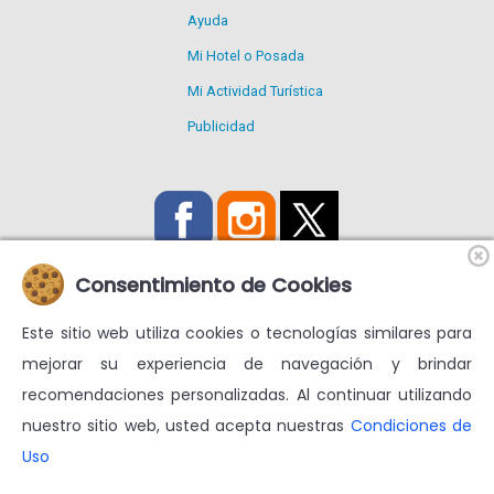
Ayuda
Mi Hotel o Posada
Mi Actividad Turística
Publicidad
Consentimiento de Cookies
Este sitio web utiliza cookies o tecnologías similares para
Utilizamos Cookies propias y de terceros para mejorar nuestros
mejorar su experiencia de navegación y brindar
servicios y mostrarte publicidad relacionada con tus
recomendaciones personalizadas. Al continuar utilizando
preferencias.
nuestro sitio web, usted acepta nuestras
Condiciones de
Condiciones de uso
Más información en
Uso
© venezuelatuya.com S.A. 1997-2024. Todos los derechos