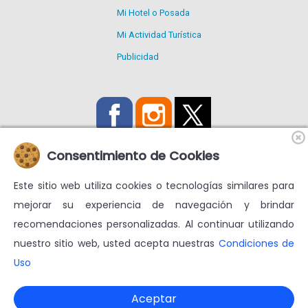
Mi Hotel o Posada
Mi Actividad Turística
Publicidad
Consentimiento de Cookies
Este sitio web utiliza cookies o tecnologías similares para
Utilizamos Cookies propias y de terceros para mejorar nuestros
mejorar su experiencia de navegación y brindar
servicios y mostrarte publicidad relacionada con tus
recomendaciones personalizadas. Al continuar utilizando
preferencias.
nuestro sitio web, usted acepta nuestras
Condiciones de
Condiciones de uso
Más información en
Uso
© venezuelatuya.com S.A. 1997-2024. Todos los derechos
reservados. RIF J-30713331-7 $geoip $CodigoPagina
Aceptar