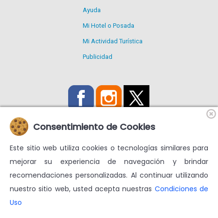
Ayuda
Mi Hotel o Posada
Mi Actividad Turística
Publicidad
Consentimiento de Cookies
Este sitio web utiliza cookies o tecnologías similares para
Utilizamos Cookies propias y de terceros para mejorar nuestros
mejorar su experiencia de navegación y brindar
servicios y mostrarte publicidad relacionada con tus
recomendaciones personalizadas. Al continuar utilizando
preferencias.
nuestro sitio web, usted acepta nuestras
Condiciones de
Condiciones de uso
Más información en
Uso
© venezuelatuya.com S.A. 1997-2024. Todos los derechos