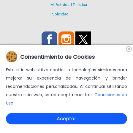
Mi Actividad Turística
Publicidad
Consentimiento de Cookies
Este sitio web utiliza cookies o tecnologías similares para
Utilizamos Cookies propias y de terceros para mejorar nuestros
mejorar su experiencia de navegación y brindar
servicios y mostrarte publicidad relacionada con tus
recomendaciones personalizadas. Al continuar utilizando
preferencias.
nuestro sitio web, usted acepta nuestras
Condiciones de
Condiciones de uso
Más información en
Uso
© venezuelatuya.com S.A. 1997-2024. Todos los derechos
reservados. RIF J-30713331-7 $geoip $CodigoPagina
Aceptar
Powered by Globalwebtek.com