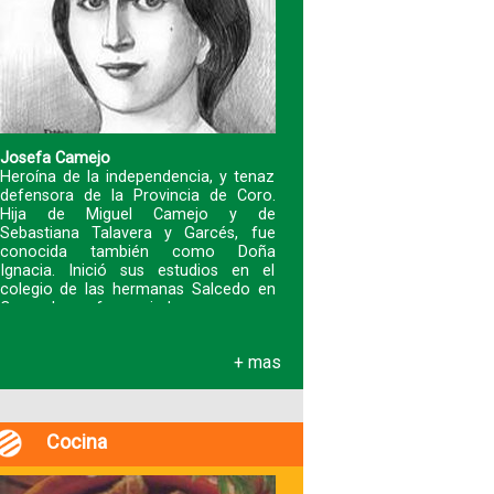
Fotografías
Blog
Josefa Camejo
Heroína de la independencia, y tenaz
Misceláneos
defensora de la Provincia de Coro.
Hija de Miguel Camejo y de
Sebastiana Talavera y Garcés, fue
conocida también como Doña
Ignacia. Inició sus estudios en el
colegio de las hermanas Salcedo en
Coro y luego fue enviad
+ mas
Cocina