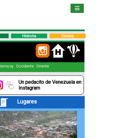
Inicio
Libro
Historia
Cocina
Guía
de
Viaje
orrocoy
Occidente
Oriente
Un pedacito de Venezuela en
Hoteles
Instagram
Lugares
Boletos
Ofertas