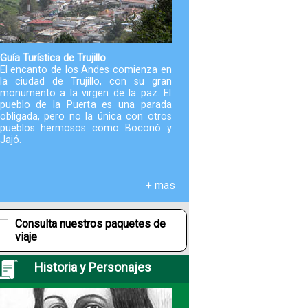
Paquetes
Actividades
Guía Turística de Trujillo
El encanto de los Andes comienza en
la ciudad de Trujillo, con su gran
monumento a la virgen de la paz. El
Seguro
pueblo de la Puerta es una parada
de
obligada, pero no la única con otros
Viaje
pueblos hermosos como Boconó y
Jajó.
Cocina
+ mas
Geografía
Consulta nuestros paquetes de
viaje
Historia
Historia y Personajes
Cultura