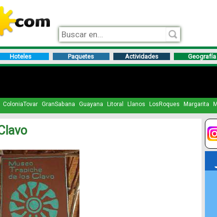
Hoteles
Paquetes
Actividades
Geografía
ColoniaTovar
GranSabana
Guayana
Litoral
Llanos
LosRoques
Margarita
M
Clavo