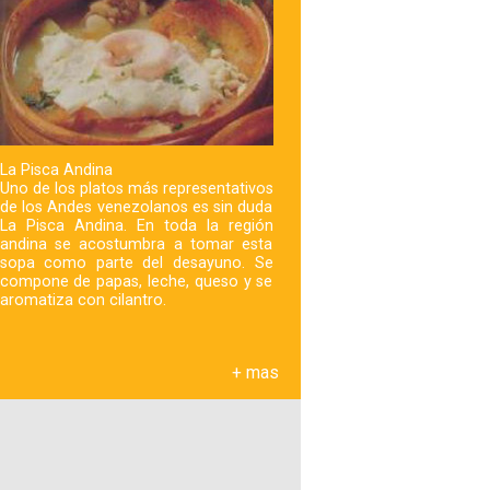
La Pisca Andina
Uno de los platos más representativos
de los Andes venezolanos es sin duda
La Pisca Andina. En toda la región
andina se acostumbra a tomar esta
sopa como parte del desayuno. Se
compone de papas, leche, queso y se
aromatiza con cilantro.
+ mas