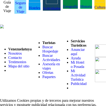
Guía
Seguro
de
Geografía
Historia
de
Cultura
Hoteles
Actividades
Viaje
Viaje
Servicios
Turistas
Turísticos
Buscar
Venezuelatuya
Anunciar
Hospedaje
Nosotros
aquí
Buscar
Contacto
Ayuda
Actividades
Testimonios
Mi Hotel
Asesoría en
Mapa del sitio
o Posada
viajes
Mi
Ofertas
Actividad
Paquetes
Turística
Publicidad
Utilizamos Cookies propias y de terceros para mejorar nuestros
servicios y mostrarte publicidad relacionada con tus preferencias.