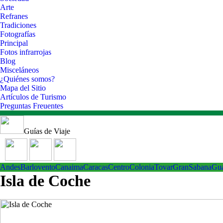
Arte
Refranes
Tradiciones
Fotografías
Principal
Fotos infrarrojas
Blog
Misceláneos
¿Quiénes somos?
Mapa del Sitio
Artículos de Turismo
Preguntas Freuentes
Guías de Viaje
Andes
Barlovento
Canaima
Caracas
Centro
ColoniaTovar
GranSabana
Gu
Isla de Coche