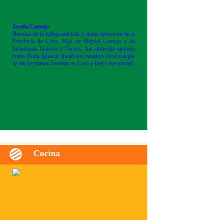
Josefa Camejo
Heroína de la independencia, y tenaz defensora de la
Provincia de Coro. Hija de Miguel Camejo y de
Sebastiana Talavera y Garcés, fue conocida también
como Doña Ignacia. Inició sus estudios en el colegio
de las hermanas Salcedo en Coro y luego fue enviad
Cocina