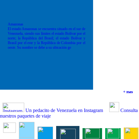
Amazonas
El estado Amazonas se encuentra situado en el sur de
Venezuela, siendo sus límites el estado Bolívar por el
norte; la República del Brasil; el estado Bolívar y
Brasil por el este y la República de Colombia por el
oeste. Su nombre se debe a su ubicación ge
+ mas
+ mas
+ mas
+ mas
Un pedacito de Venezuela en Instagram
Consulta
nuestros paquetes de viaje