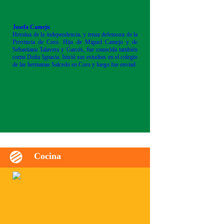
Josefa Camejo
Heroína de la independencia, y tenaz defensora de la
Provincia de Coro. Hija de Miguel Camejo y de
Sebastiana Talavera y Garcés, fue conocida también
como Doña Ignacia. Inició sus estudios en el colegio
de las hermanas Salcedo en Coro y luego fue enviad
Cocina