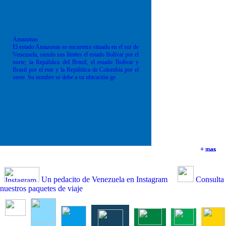
Amazonas
El estado Amazonas se encuentra situado en el sur de
Venezuela, siendo sus límites el estado Bolívar por el
norte; la República del Brasil; el estado Bolívar y
Brasil por el este y la República de Colombia por el
oeste. Su nombre se debe a su ubicación ge
+ mas
+ mas
+ mas
+ mas
Un pedacito de Venezuela en Instagram
Consulta
nuestros paquetes de viaje