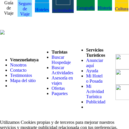
Guía
Seguro
de
Geografía
Historia
de
Cultura
Hoteles
Actividades
Viaje
Viaje
Servicios
Turistas
Turísticos
Buscar
Venezuelatuya
Anunciar
Hospedaje
Nosotros
aquí
Buscar
Contacto
Ayuda
Actividades
Testimonios
Mi Hotel
Asesoría en
Mapa del sitio
o Posada
viajes
Mi
Ofertas
Actividad
Paquetes
Turística
Publicidad
Utilizamos Cookies propias y de terceros para mejorar nuestros
servicios y mostrarte publicidad relacionada con tus preferencias.