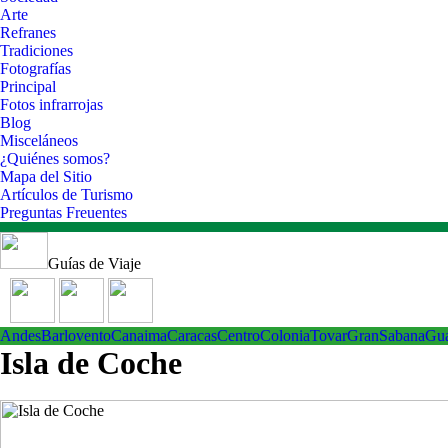
Arte
Refranes
Tradiciones
Fotografías
Principal
Fotos infrarrojas
Blog
Misceláneos
¿Quiénes somos?
Mapa del Sitio
Artículos de Turismo
Preguntas Freuentes
Guías de Viaje
Andes
Barlovento
Canaima
Caracas
Centro
ColoniaTovar
GranSabana
Gu
Isla de Coche