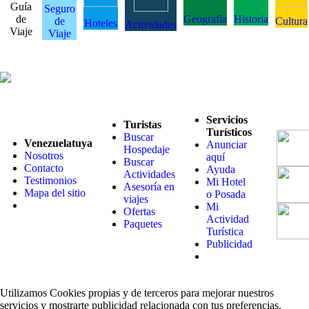
Guía
Seguro
de
Geografía
Historia
de
Cultura
Hoteles
Actividades
Viaje
Viaje
Servicios
Turistas
Turísticos
Buscar
Venezuelatuya
Anunciar
Hospedaje
Nosotros
aquí
Buscar
Contacto
Ayuda
Actividades
Testimonios
Mi Hotel
Asesoría en
Mapa del sitio
o Posada
viajes
Mi
Ofertas
Actividad
Paquetes
Turística
Publicidad
Utilizamos Cookies propias y de terceros para mejorar nuestros
servicios y mostrarte publicidad relacionada con tus preferencias.