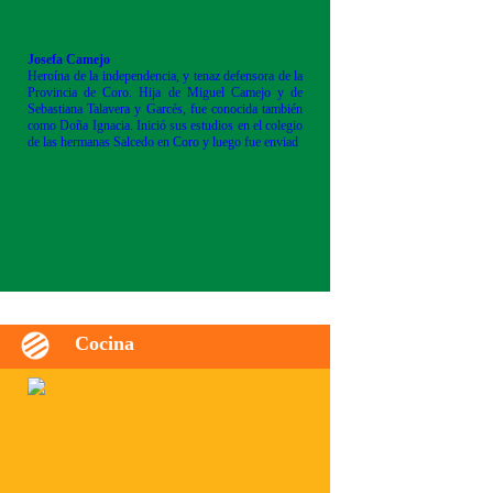
Josefa Camejo
Heroína de la independencia, y tenaz defensora de la
Provincia de Coro. Hija de Miguel Camejo y de
Sebastiana Talavera y Garcés, fue conocida también
como Doña Ignacia. Inició sus estudios en el colegio
de las hermanas Salcedo en Coro y luego fue enviad
Cocina