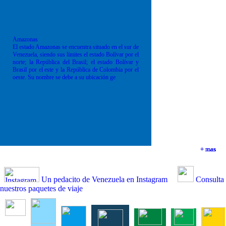
Amazonas
El estado Amazonas se encuentra situado en el sur de
Venezuela, siendo sus límites el estado Bolívar por el
norte; la República del Brasil; el estado Bolívar y
Brasil por el este y la República de Colombia por el
oeste. Su nombre se debe a su ubicación ge
+ mas
+ mas
+ mas
+ mas
Un pedacito de Venezuela en Instagram
Consulta
nuestros paquetes de viaje