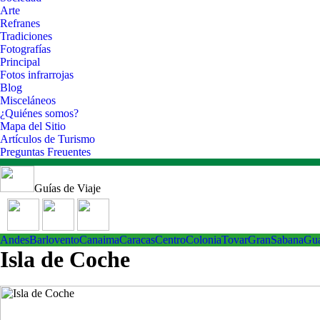
Arte
Refranes
Tradiciones
Fotografías
Principal
Fotos infrarrojas
Blog
Misceláneos
¿Quiénes somos?
Mapa del Sitio
Artículos de Turismo
Preguntas Freuentes
Guías de Viaje
Andes
Barlovento
Canaima
Caracas
Centro
ColoniaTovar
GranSabana
Gu
Isla de Coche