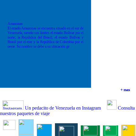
Amazonas
El estado Amazonas se encuentra situado en el sur de
Venezuela, siendo sus límites el estado Bolívar por el
norte; la República del Brasil; el estado Bolívar y
Brasil por el este y la República de Colombia por el
oeste. Su nombre se debe a su ubicación ge
+ mas
+ mas
+ mas
+ mas
Un pedacito de Venezuela en Instagram
Consulta
nuestros paquetes de viaje