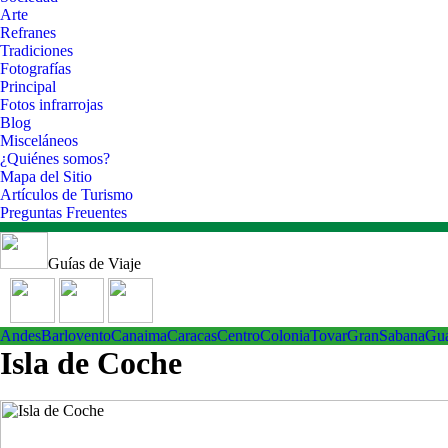
Arte
Refranes
Tradiciones
Fotografías
Principal
Fotos infrarrojas
Blog
Misceláneos
¿Quiénes somos?
Mapa del Sitio
Artículos de Turismo
Preguntas Freuentes
Guías de Viaje
Andes
Barlovento
Canaima
Caracas
Centro
ColoniaTovar
GranSabana
Gu
Isla de Coche