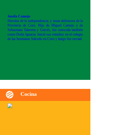
Josefa Camejo
Heroína de la independencia, y tenaz defensora de la
Provincia de Coro. Hija de Miguel Camejo y de
Sebastiana Talavera y Garcés, fue conocida también
como Doña Ignacia. Inició sus estudios en el colegio
de las hermanas Salcedo en Coro y luego fue enviad
Cocina