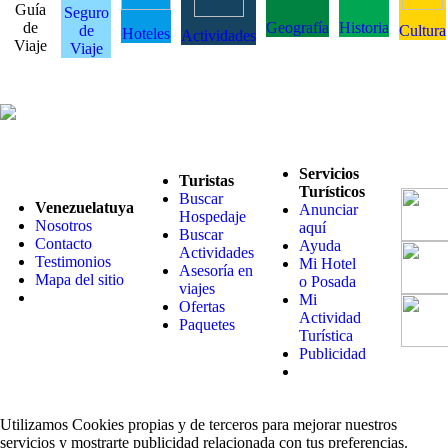
Guía
Seguro
de
Geografía
Historia
de
Cultura
Hoteles
Actividades
Viaje
Viaje
Servicios
Turistas
Turísticos
Buscar
Venezuelatuya
Anunciar
Hospedaje
Nosotros
aquí
Buscar
Contacto
Ayuda
Actividades
Testimonios
Mi Hotel
Asesoría en
Mapa del sitio
o Posada
viajes
Mi
Ofertas
Actividad
Paquetes
Turística
Publicidad
Utilizamos Cookies propias y de terceros para mejorar nuestros
servicios y mostrarte publicidad relacionada con tus preferencias.