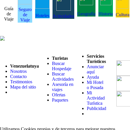
Guía
Seguro
de
Geografía
Historia
de
Cultura
Hoteles
Actividades
Viaje
Viaje
Servicios
Turistas
Turísticos
Buscar
Venezuelatuya
Anunciar
Hospedaje
Nosotros
aquí
Buscar
Contacto
Ayuda
Actividades
Testimonios
Mi Hotel
Asesoría en
Mapa del sitio
o Posada
viajes
Mi
Ofertas
Actividad
Paquetes
Turística
Publicidad
Utilizamos Cookies propias y de terceros para mejorar nuestros