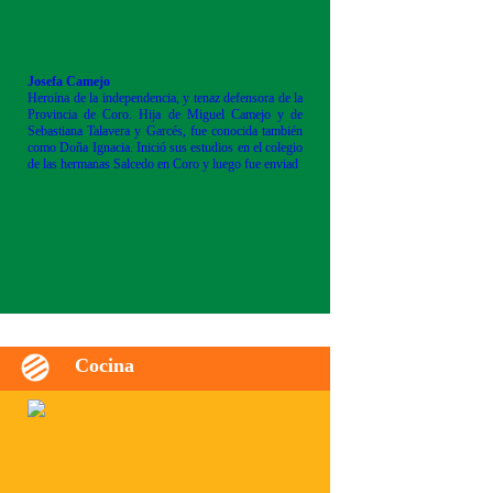
Josefa Camejo
Heroína de la independencia, y tenaz defensora de la
Provincia de Coro. Hija de Miguel Camejo y de
Sebastiana Talavera y Garcés, fue conocida también
como Doña Ignacia. Inició sus estudios en el colegio
de las hermanas Salcedo en Coro y luego fue enviad
Cocina