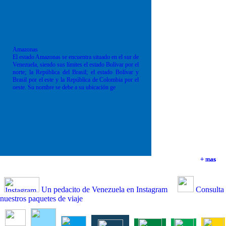
Amazonas
El estado Amazonas se encuentra situado en el sur de
Venezuela, siendo sus límites el estado Bolívar por el
norte; la República del Brasil; el estado Bolívar y
Brasil por el este y la República de Colombia por el
oeste. Su nombre se debe a su ubicación ge
+ mas
+ mas
+ mas
+ mas
Un pedacito de Venezuela en Instagram
Consulta
nuestros paquetes de viaje