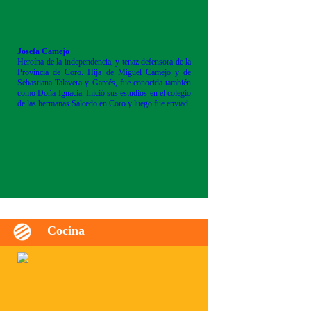
Josefa Camejo
Heroína de la independencia, y tenaz defensora de la
Provincia de Coro. Hija de Miguel Camejo y de
Sebastiana Talavera y Garcés, fue conocida también
como Doña Ignacia. Inició sus estudios en el colegio
de las hermanas Salcedo en Coro y luego fue enviad
Cocina