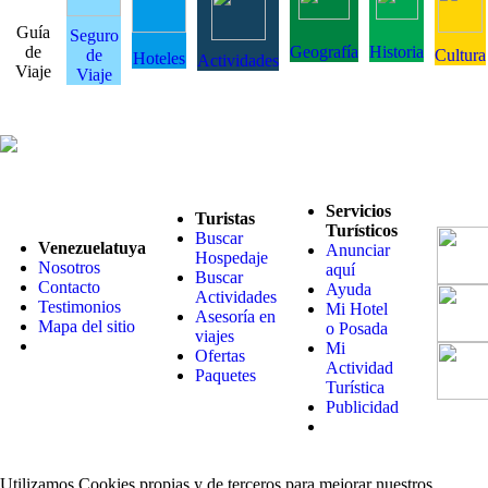
Guía
Seguro
de
Geografía
Historia
de
Cultura
Hoteles
Actividades
Viaje
Viaje
Servicios
Turistas
Turísticos
Buscar
Venezuelatuya
Anunciar
Hospedaje
Nosotros
aquí
Buscar
Contacto
Ayuda
Actividades
Testimonios
Mi Hotel
Asesoría en
Mapa del sitio
o Posada
viajes
Mi
Ofertas
Actividad
Paquetes
Turística
Publicidad
Utilizamos Cookies propias y de terceros para mejorar nuestros