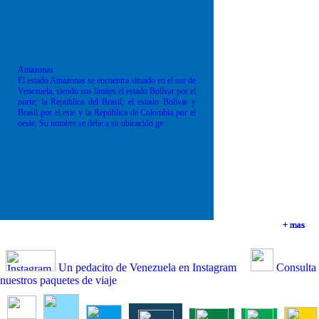
Amazonas
El estado Amazonas se encuentra situado en el sur de
Venezuela, siendo sus límites el estado Bolívar por el
norte; la República del Brasil; el estado Bolívar y
Brasil por el este y la República de Colombia por el
oeste. Su nombre se debe a su ubicación ge
+ mas
+ mas
+ mas
+ mas
Un pedacito de Venezuela en Instagram
Consulta
nuestros paquetes de viaje