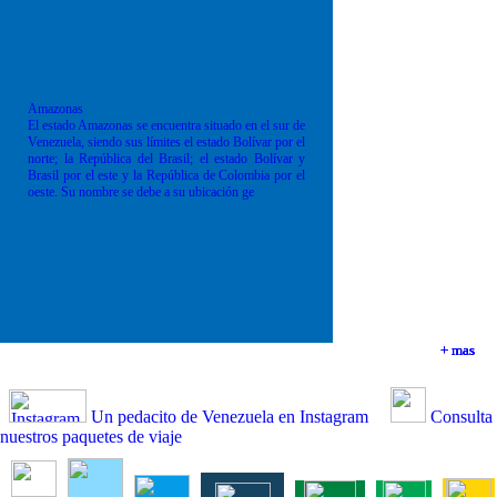
Amazonas
El estado Amazonas se encuentra situado en el sur de
Venezuela, siendo sus límites el estado Bolívar por el
norte; la República del Brasil; el estado Bolívar y
Brasil por el este y la República de Colombia por el
oeste. Su nombre se debe a su ubicación ge
+ mas
+ mas
+ mas
+ mas
Un pedacito de Venezuela en Instagram
Consulta
nuestros paquetes de viaje