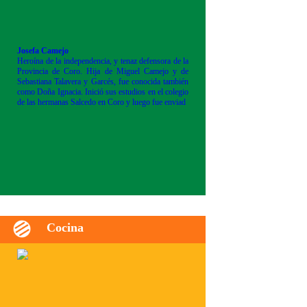
Josefa Camejo
Heroína de la independencia, y tenaz defensora de la
Provincia de Coro. Hija de Miguel Camejo y de
Sebastiana Talavera y Garcés, fue conocida también
como Doña Ignacia. Inició sus estudios en el colegio
de las hermanas Salcedo en Coro y luego fue enviad
Cocina