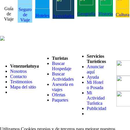
Guía
Seguro
de
Geografía
Historia
de
Cultura
Hoteles
Actividades
Viaje
Viaje
Servicios
Turistas
Turísticos
Buscar
Venezuelatuya
Anunciar
Hospedaje
Nosotros
aquí
Buscar
Contacto
Ayuda
Actividades
Testimonios
Mi Hotel
Asesoría en
Mapa del sitio
o Posada
viajes
Mi
Ofertas
Actividad
Paquetes
Turística
Publicidad
Utilizamos Cookies propias y de terceros para mejorar nuestros