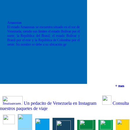
Amazonas
El estado Amazonas se encuentra situado en el sur de
Venezuela, siendo sus límites el estado Bolívar por el
norte; la República del Brasil; el estado Bolívar y
Brasil por el este y la República de Colombia por el
oeste. Su nombre se debe a su ubicación ge
+ mas
+ mas
+ mas
+ mas
Un pedacito de Venezuela en Instagram
Consulta
nuestros paquetes de viaje