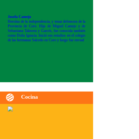
Josefa Camejo
Heroína de la independencia, y tenaz defensora de la
Provincia de Coro. Hija de Miguel Camejo y de
Sebastiana Talavera y Garcés, fue conocida también
como Doña Ignacia. Inició sus estudios en el colegio
de las hermanas Salcedo en Coro y luego fue enviad
Cocina