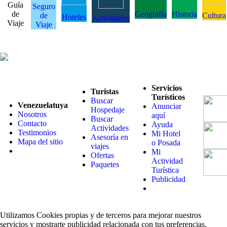
Guía
Seguro
de
Geografía
Historia
de
Cultura
Hoteles
Actividades
Viaje
Viaje
Servicios
Turistas
Turísticos
Buscar
Venezuelatuya
Anunciar
Hospedaje
Nosotros
aquí
Buscar
Contacto
Ayuda
Actividades
Testimonios
Mi Hotel
Asesoría en
Mapa del sitio
o Posada
viajes
Mi
Ofertas
Actividad
Paquetes
Turística
Publicidad
Utilizamos Cookies propias y de terceros para mejorar nuestros
servicios y mostrarte publicidad relacionada con tus preferencias.