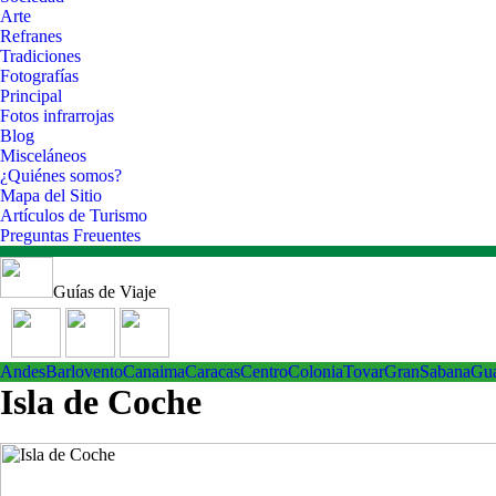
Arte
Refranes
Tradiciones
Fotografías
Principal
Fotos infrarrojas
Blog
Misceláneos
¿Quiénes somos?
Mapa del Sitio
Artículos de Turismo
Preguntas Freuentes
Guías de Viaje
Andes
Barlovento
Canaima
Caracas
Centro
ColoniaTovar
GranSabana
Gu
Isla de Coche