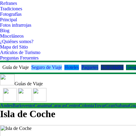
Refranes
Tradiciones
Fotografías
Principal
Fotos infrarrojas
Blog
Misceláneos
¿Quiénes somos?
Mapa del Sitio
Artículos de Turismo
Preguntas Freuentes
Guía de Viaje
Seguro de Viaje
Hoteles
Paquetes
Actividades
Geog
Guías de Viaje
Andes
Barlovento
Canaima
Caracas
Centro
ColoniaTovar
GranSabana
Gu
Isla de Coche