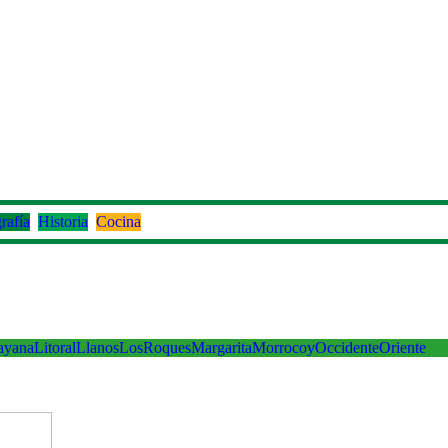
rafía
Historia
Cocina
ayana
Litoral
Llanos
LosRoques
Margarita
Morrocoy
Occidente
Oriente