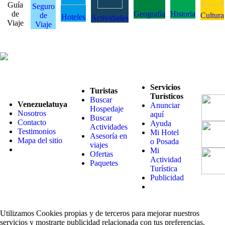
Guía
Seguro
de
Geografía
Historia
de
Cultura
Hoteles
Actividades
Viaje
Viaje
Servicios
Turistas
Turísticos
Buscar
Venezuelatuya
Anunciar
Hospedaje
Nosotros
aquí
Buscar
Contacto
Ayuda
Actividades
Testimonios
Mi Hotel
Asesoría en
Mapa del sitio
o Posada
viajes
Mi
Ofertas
Actividad
Paquetes
Turística
Publicidad
Utilizamos Cookies propias y de terceros para mejorar nuestros
servicios y mostrarte publicidad relacionada con tus preferencias.