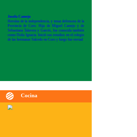
Josefa Camejo
Heroína de la independencia, y tenaz defensora de la
Provincia de Coro. Hija de Miguel Camejo y de
Sebastiana Talavera y Garcés, fue conocida también
como Doña Ignacia. Inició sus estudios en el colegio
de las hermanas Salcedo en Coro y luego fue enviad
Cocina