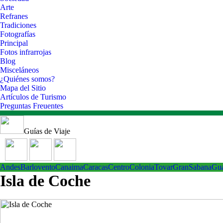
Arte
Refranes
Tradiciones
Fotografías
Principal
Fotos infrarrojas
Blog
Misceláneos
¿Quiénes somos?
Mapa del Sitio
Artículos de Turismo
Preguntas Freuentes
Guías de Viaje
Andes
Barlovento
Canaima
Caracas
Centro
ColoniaTovar
GranSabana
Gu
Isla de Coche