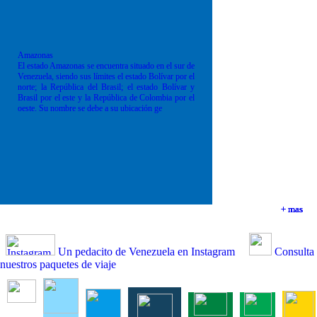
Amazonas
El estado Amazonas se encuentra situado en el sur de
Venezuela, siendo sus límites el estado Bolívar por el
norte; la República del Brasil; el estado Bolívar y
Brasil por el este y la República de Colombia por el
oeste. Su nombre se debe a su ubicación ge
+ mas
+ mas
+ mas
+ mas
Un pedacito de Venezuela en Instagram
Consulta
nuestros paquetes de viaje