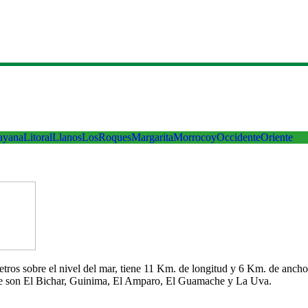
ayana
Litoral
Llanos
LosRoques
Margarita
Morrocoy
Occidente
Oriente
 metros sobre el nivel del mar, tiene 11 Km. de longitud y 6 Km. de an
che son El Bichar, Guinima, El Amparo, El Guamache y La Uva.