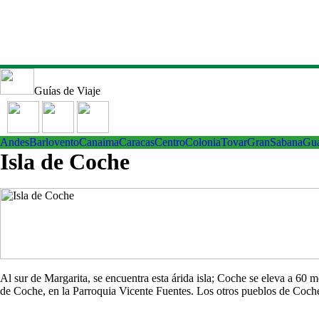
Guías de Viaje
Andes
Barlovento
Canaima
Caracas
Centro
ColoniaTovar
GranSabana
Gu
Isla de Coche
Al sur de Margarita, se encuentra esta árida isla; Coche se eleva a 60
de Coche, en la Parroquia Vicente Fuentes. Los otros pueblos de Co