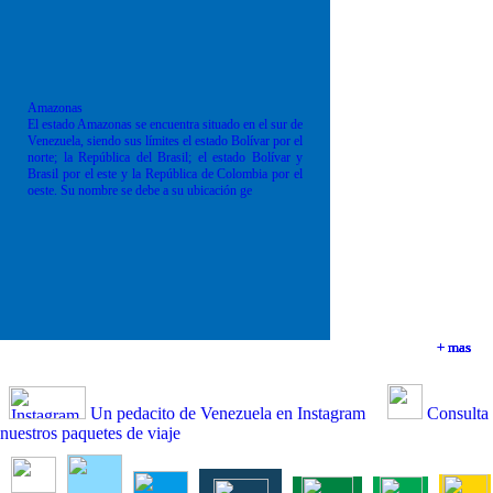
Amazonas
El estado Amazonas se encuentra situado en el sur de
Venezuela, siendo sus límites el estado Bolívar por el
norte; la República del Brasil; el estado Bolívar y
Brasil por el este y la República de Colombia por el
oeste. Su nombre se debe a su ubicación ge
+ mas
+ mas
+ mas
+ mas
Un pedacito de Venezuela en Instagram
Consulta
nuestros paquetes de viaje