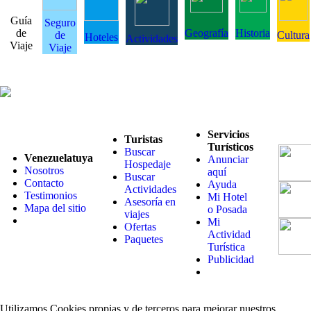
Guía
Seguro
de
Geografía
Historia
de
Cultura
Hoteles
Actividades
Viaje
Viaje
Servicios
Turistas
Turísticos
Buscar
Venezuelatuya
Anunciar
Hospedaje
Nosotros
aquí
Buscar
Contacto
Ayuda
Actividades
Testimonios
Mi Hotel
Asesoría en
Mapa del sitio
o Posada
viajes
Mi
Ofertas
Actividad
Paquetes
Turística
Publicidad
Utilizamos Cookies propias y de terceros para mejorar nuestros