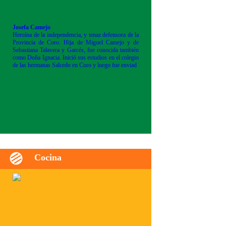
Josefa Camejo
Heroína de la independencia, y tenaz defensora de la
Provincia de Coro. Hija de Miguel Camejo y de
Sebastiana Talavera y Garcés, fue conocida también
como Doña Ignacia. Inició sus estudios en el colegio
de las hermanas Salcedo en Coro y luego fue enviad
Cocina