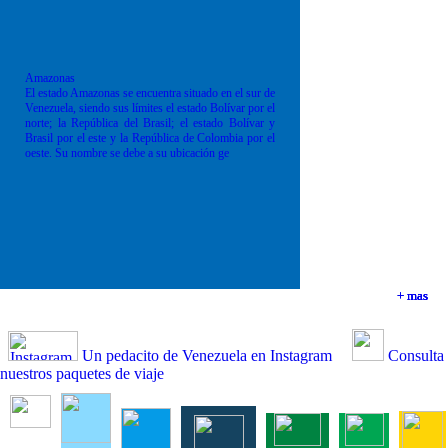
Amazonas
El estado Amazonas se encuentra situado en el sur de
Venezuela, siendo sus límites el estado Bolívar por el
norte; la República del Brasil; el estado Bolívar y
Brasil por el este y la República de Colombia por el
oeste. Su nombre se debe a su ubicación ge
+ mas
+ mas
+ mas
+ mas
Un pedacito de Venezuela en Instagram
Consulta
nuestros paquetes de viaje