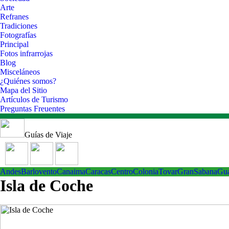
Arte
Refranes
Tradiciones
Fotografías
Principal
Fotos infrarrojas
Blog
Misceláneos
¿Quiénes somos?
Mapa del Sitio
Artículos de Turismo
Preguntas Freuentes
Guías de Viaje
Andes
Barlovento
Canaima
Caracas
Centro
ColoniaTovar
GranSabana
Gu
Isla de Coche