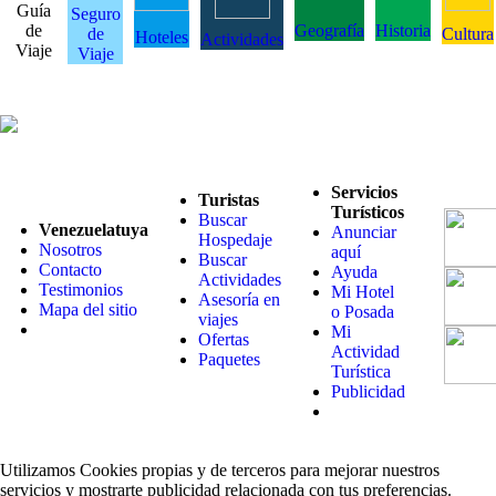
Guía
Seguro
de
Geografía
Historia
de
Cultura
Hoteles
Actividades
Viaje
Viaje
Servicios
Turistas
Turísticos
Buscar
Venezuelatuya
Anunciar
Hospedaje
Nosotros
aquí
Buscar
Contacto
Ayuda
Actividades
Testimonios
Mi Hotel
Asesoría en
Mapa del sitio
o Posada
viajes
Mi
Ofertas
Actividad
Paquetes
Turística
Publicidad
Utilizamos Cookies propias y de terceros para mejorar nuestros
servicios y mostrarte publicidad relacionada con tus preferencias.