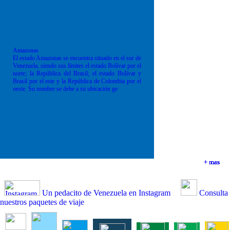
Amazonas
El estado Amazonas se encuentra situado en el sur de
Venezuela, siendo sus límites el estado Bolívar por el
norte; la República del Brasil; el estado Bolívar y
Brasil por el este y la República de Colombia por el
oeste. Su nombre se debe a su ubicación ge
+ mas
+ mas
+ mas
+ mas
Un pedacito de Venezuela en Instagram
Consulta
nuestros paquetes de viaje