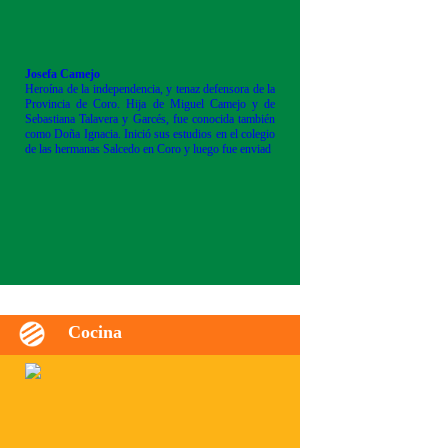
Josefa Camejo
Heroína de la independencia, y tenaz defensora de la
Provincia de Coro. Hija de Miguel Camejo y de
Sebastiana Talavera y Garcés, fue conocida también
como Doña Ignacia. Inició sus estudios en el colegio
de las hermanas Salcedo en Coro y luego fue enviad
Cocina