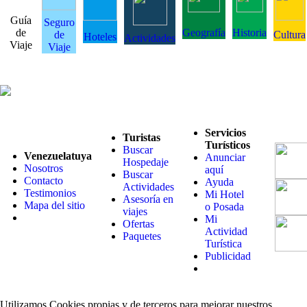
Guía
Seguro
de
Geografía
Historia
de
Cultura
Hoteles
Actividades
Viaje
Viaje
Servicios
Turistas
Turísticos
Buscar
Venezuelatuya
Anunciar
Hospedaje
Nosotros
aquí
Buscar
Contacto
Ayuda
Actividades
Testimonios
Mi Hotel
Asesoría en
Mapa del sitio
o Posada
viajes
Mi
Ofertas
Actividad
Paquetes
Turística
Publicidad
Utilizamos Cookies propias y de terceros para mejorar nuestros