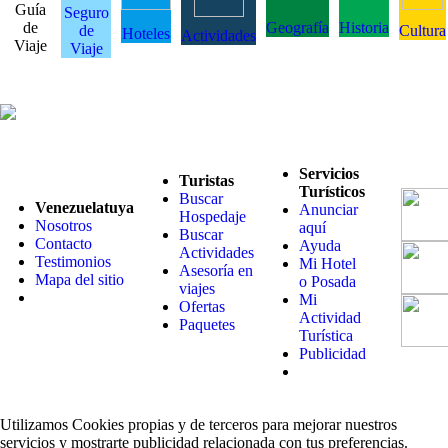
Guía
Seguro
de
Geografía
Historia
de
Cultura
Hoteles
Actividades
Viaje
Viaje
Servicios
Turistas
Turísticos
Buscar
Venezuelatuya
Anunciar
Hospedaje
Nosotros
aquí
Buscar
Contacto
Ayuda
Actividades
Testimonios
Mi Hotel
Asesoría en
Mapa del sitio
o Posada
viajes
Mi
Ofertas
Actividad
Paquetes
Turística
Publicidad
Utilizamos Cookies propias y de terceros para mejorar nuestros
servicios y mostrarte publicidad relacionada con tus preferencias.