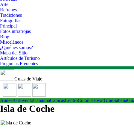
Arte
Refranes
Tradiciones
Fotografías
Principal
Fotos infrarrojas
Blog
Misceláneos
¿Quiénes somos?
Mapa del Sitio
Artículos de Turismo
Preguntas Freuentes
Guías de Viaje
Andes
Barlovento
Canaima
Caracas
Centro
ColoniaTovar
GranSabana
Gu
Isla de Coche