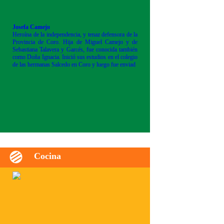
Josefa Camejo
Heroína de la independencia, y tenaz defensora de la
Provincia de Coro. Hija de Miguel Camejo y de
Sebastiana Talavera y Garcés, fue conocida también
como Doña Ignacia. Inició sus estudios en el colegio
de las hermanas Salcedo en Coro y luego fue enviad
Cocina