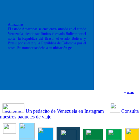
Amazonas
El estado Amazonas se encuentra situado en el sur de
Venezuela, siendo sus límites el estado Bolívar por el
norte; la República del Brasil; el estado Bolívar y
Brasil por el este y la República de Colombia por el
oeste. Su nombre se debe a su ubicación ge
+ mas
+ mas
+ mas
+ mas
Un pedacito de Venezuela en Instagram
Consulta
nuestros paquetes de viaje