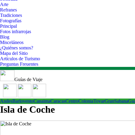
Arte
Refranes
Tradiciones
Fotografías
Principal
Fotos infrarrojas
Blog
Misceláneos
¿Quiénes somos?
Mapa del Sitio
Artículos de Turismo
Preguntas Freuentes
Guías de Viaje
Andes
Barlovento
Canaima
Caracas
Centro
ColoniaTovar
GranSabana
Gu
Isla de Coche