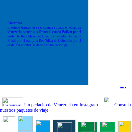
Amazonas
El estado Amazonas se encuentra situado en el sur de
Venezuela, siendo sus límites el estado Bolívar por el
norte; la República del Brasil; el estado Bolívar y
Brasil por el este y la República de Colombia por el
oeste. Su nombre se debe a su ubicación ge
+ mas
+ mas
+ mas
+ mas
Un pedacito de Venezuela en Instagram
Consulta
nuestros paquetes de viaje