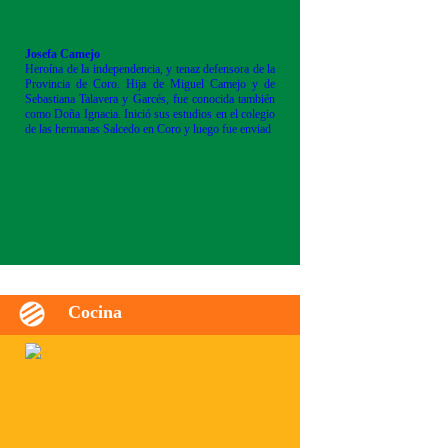
Josefa Camejo
Heroína de la independencia, y tenaz defensora de la
Provincia de Coro. Hija de Miguel Camejo y de
Sebastiana Talavera y Garcés, fue conocida también
como Doña Ignacia. Inició sus estudios en el colegio
de las hermanas Salcedo en Coro y luego fue enviad
Cocina