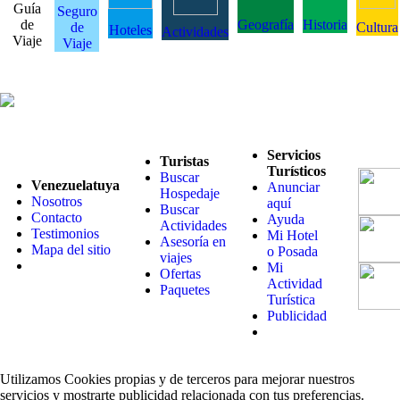
Guía
Seguro
de
Geografía
Historia
de
Cultura
Hoteles
Actividades
Viaje
Viaje
Servicios
Turistas
Turísticos
Buscar
Venezuelatuya
Anunciar
Hospedaje
Nosotros
aquí
Buscar
Contacto
Ayuda
Actividades
Testimonios
Mi Hotel
Asesoría en
Mapa del sitio
o Posada
viajes
Mi
Ofertas
Actividad
Paquetes
Turística
Publicidad
Utilizamos Cookies propias y de terceros para mejorar nuestros
servicios y mostrarte publicidad relacionada con tus preferencias.