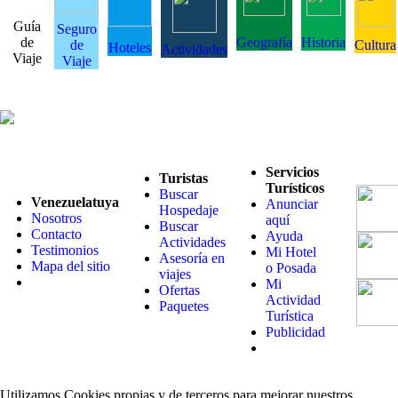
Guía
Seguro
de
Geografía
Historia
de
Cultura
Hoteles
Actividades
Viaje
Viaje
Servicios
Turistas
Turísticos
Buscar
Venezuelatuya
Anunciar
Hospedaje
Nosotros
aquí
Buscar
Contacto
Ayuda
Actividades
Testimonios
Mi Hotel
Asesoría en
Mapa del sitio
o Posada
viajes
Mi
Ofertas
Actividad
Paquetes
Turística
Publicidad
Utilizamos Cookies propias y de terceros para mejorar nuestros