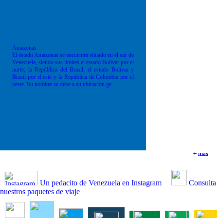
Amazonas
El estado Amazonas se encuentra situado en el sur de
Venezuela, siendo sus límites el estado Bolívar por el
norte; la República del Brasil; el estado Bolívar y
Brasil por el este y la República de Colombia por el
oeste. Su nombre se debe a su ubicación ge
+ mas
+ mas
+ mas
+ mas
Un pedacito de Venezuela en Instagram
Consulta
nuestros paquetes de viaje