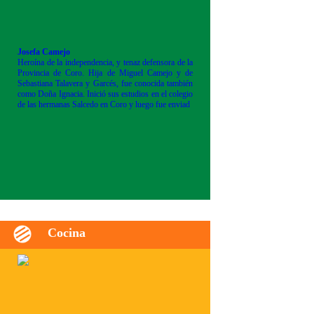
Josefa Camejo
Heroína de la independencia, y tenaz defensora de la
Provincia de Coro. Hija de Miguel Camejo y de
Sebastiana Talavera y Garcés, fue conocida también
como Doña Ignacia. Inició sus estudios en el colegio
de las hermanas Salcedo en Coro y luego fue enviad
Cocina