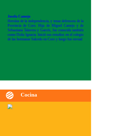
Josefa Camejo
Heroína de la independencia, y tenaz defensora de la
Provincia de Coro. Hija de Miguel Camejo y de
Sebastiana Talavera y Garcés, fue conocida también
como Doña Ignacia. Inició sus estudios en el colegio
de las hermanas Salcedo en Coro y luego fue enviad
Cocina