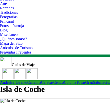
Arte
Refranes
Tradiciones
Fotografías
Principal
Fotos infrarrojas
Blog
Misceláneos
¿Quiénes somos?
Mapa del Sitio
Artículos de Turismo
Preguntas Freuentes
Guías de Viaje
Andes
Barlovento
Canaima
Caracas
Centro
ColoniaTovar
GranSabana
Gu
Isla de Coche