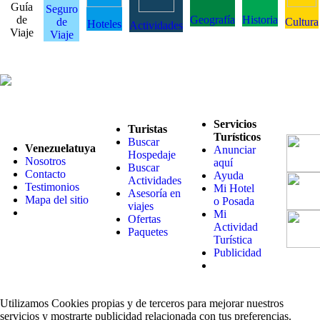
Guía
Seguro
de
Geografía
Historia
de
Cultura
Hoteles
Actividades
Viaje
Viaje
Servicios
Turistas
Turísticos
Buscar
Venezuelatuya
Anunciar
Hospedaje
Nosotros
aquí
Buscar
Contacto
Ayuda
Actividades
Testimonios
Mi Hotel
Asesoría en
Mapa del sitio
o Posada
viajes
Mi
Ofertas
Actividad
Paquetes
Turística
Publicidad
Utilizamos Cookies propias y de terceros para mejorar nuestros
servicios y mostrarte publicidad relacionada con tus preferencias.