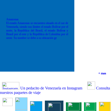
Amazonas
El estado Amazonas se encuentra situado en el sur de
Venezuela, siendo sus límites el estado Bolívar por el
norte; la República del Brasil; el estado Bolívar y
Brasil por el este y la República de Colombia por el
oeste. Su nombre se debe a su ubicación ge
+ mas
+ mas
+ mas
+ mas
Un pedacito de Venezuela en Instagram
Consulta
nuestros paquetes de viaje