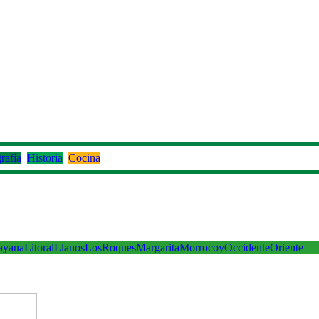
rafía
Historia
Cocina
ayana
Litoral
Llanos
LosRoques
Margarita
Morrocoy
Occidente
Oriente