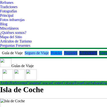
Refranes
Tradiciones
Fotografías
Principal
Fotos infrarrojas
Blog
Misceláneos
¿Quiénes somos?
Mapa del Sitio
Artículos de Turismo
Preguntas Freuentes
Guía de Viaje
Seguro de Viaje
Hoteles
Paquetes
Actividades
Geog
Guías de Viaje
Andes
Barlovento
Canaima
Caracas
Centro
ColoniaTovar
GranSabana
Gu
Isla de Coche