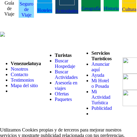
Guía
Seguro
de
Geografía
Historia
de
Cultura
Hoteles
Actividades
Viaje
Viaje
Servicios
Turistas
Turísticos
Buscar
Venezuelatuya
Anunciar
Hospedaje
Nosotros
aquí
Buscar
Contacto
Ayuda
Actividades
Testimonios
Mi Hotel
Asesoría en
Mapa del sitio
o Posada
viajes
Mi
Ofertas
Actividad
Paquetes
Turística
Publicidad
Utilizamos Cookies propias y de terceros para mejorar nuestros
servicios y mostrarte publicidad relacionada con tus preferencias.