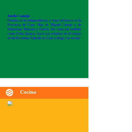
Josefa Camejo
Heroína de la independencia, y tenaz defensora de la
Provincia de Coro. Hija de Miguel Camejo y de
Sebastiana Talavera y Garcés, fue conocida también
como Doña Ignacia. Inició sus estudios en el colegio
de las hermanas Salcedo en Coro y luego fue enviad
Cocina