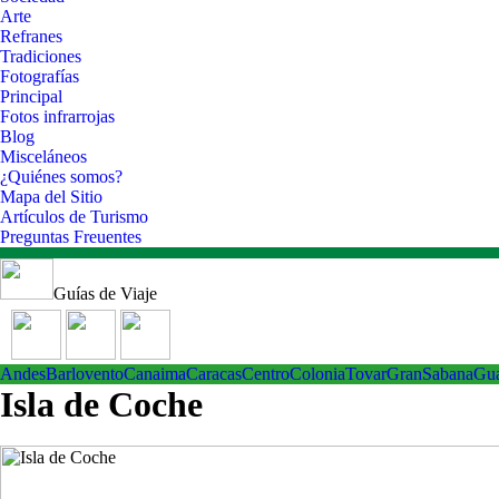
Arte
Refranes
Tradiciones
Fotografías
Principal
Fotos infrarrojas
Blog
Misceláneos
¿Quiénes somos?
Mapa del Sitio
Artículos de Turismo
Preguntas Freuentes
Guías de Viaje
Andes
Barlovento
Canaima
Caracas
Centro
ColoniaTovar
GranSabana
Gu
Isla de Coche