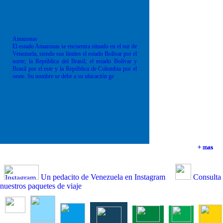
Amazonas
El estado Amazonas se encuentra situado en el sur de
Venezuela, siendo sus límites el estado Bolívar por el
norte; la República del Brasil; el estado Bolívar y
Brasil por el este y la República de Colombia por el
oeste. Su nombre se debe a su ubicación ge
+ mas
+ mas
+ mas
+ mas
Un pedacito de Venezuela en Instagram
Consulta
nuestros paquetes de viaje