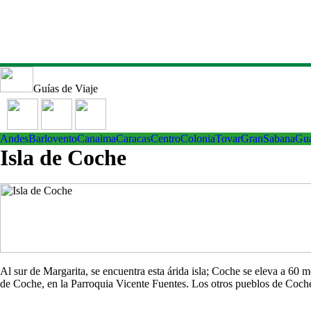
Guías de Viaje
Andes
Barlovento
Canaima
Caracas
Centro
ColoniaTovar
GranSabana
Gu
Isla de Coche
Al sur de Margarita, se encuentra esta árida isla; Coche se eleva a 60
de Coche, en la Parroquia Vicente Fuentes. Los otros pueblos de Co