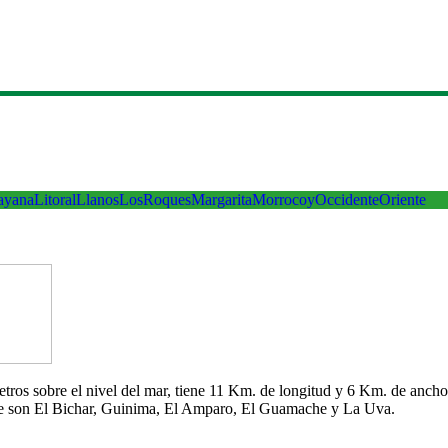
ayana
Litoral
Llanos
LosRoques
Margarita
Morrocoy
Occidente
Oriente
 metros sobre el nivel del mar, tiene 11 Km. de longitud y 6 Km. de an
che son El Bichar, Guinima, El Amparo, El Guamache y La Uva.