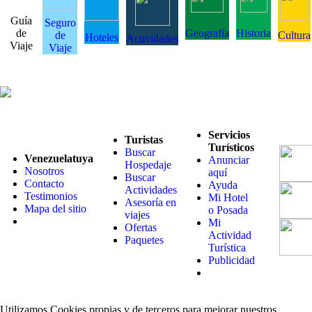
Guía
Seguro
de
Geografía
Historia
de
Cultura
Hoteles
Actividades
Viaje
Viaje
Servicios
Turistas
Turísticos
Buscar
Venezuelatuya
Anunciar
Hospedaje
Nosotros
aquí
Buscar
Contacto
Ayuda
Actividades
Testimonios
Mi Hotel
Asesoría en
Mapa del sitio
o Posada
viajes
Mi
Ofertas
Actividad
Paquetes
Turística
Publicidad
Utilizamos Cookies propias y de terceros para mejorar nuestros