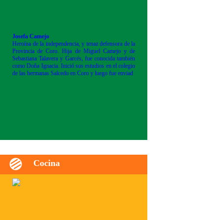
Josefa Camejo
Heroína de la independencia, y tenaz defensora de la
Provincia de Coro. Hija de Miguel Camejo y de
Sebastiana Talavera y Garcés, fue conocida también
como Doña Ignacia. Inició sus estudios en el colegio
de las hermanas Salcedo en Coro y luego fue enviad
Cocina