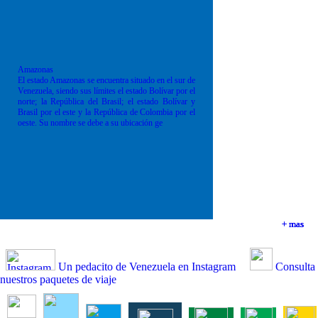
Amazonas
El estado Amazonas se encuentra situado en el sur de
Venezuela, siendo sus límites el estado Bolívar por el
norte; la República del Brasil; el estado Bolívar y
Brasil por el este y la República de Colombia por el
oeste. Su nombre se debe a su ubicación ge
+ mas
+ mas
+ mas
+ mas
Un pedacito de Venezuela en Instagram
Consulta
nuestros paquetes de viaje