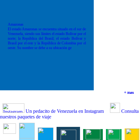
Amazonas
El estado Amazonas se encuentra situado en el sur de
Venezuela, siendo sus límites el estado Bolívar por el
norte; la República del Brasil; el estado Bolívar y
Brasil por el este y la República de Colombia por el
oeste. Su nombre se debe a su ubicación ge
+ mas
+ mas
+ mas
+ mas
Un pedacito de Venezuela en Instagram
Consulta
nuestros paquetes de viaje