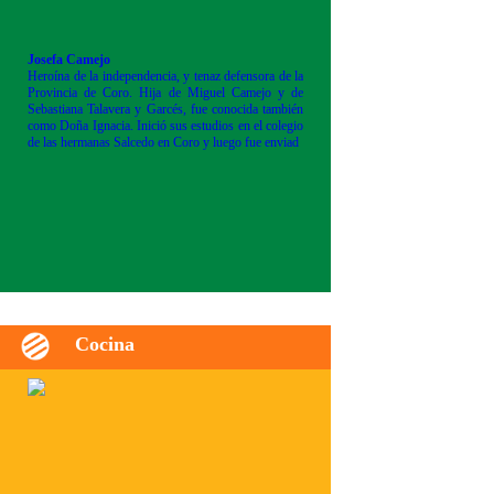
Josefa Camejo
Heroína de la independencia, y tenaz defensora de la
Provincia de Coro. Hija de Miguel Camejo y de
Sebastiana Talavera y Garcés, fue conocida también
como Doña Ignacia. Inició sus estudios en el colegio
de las hermanas Salcedo en Coro y luego fue enviad
Cocina