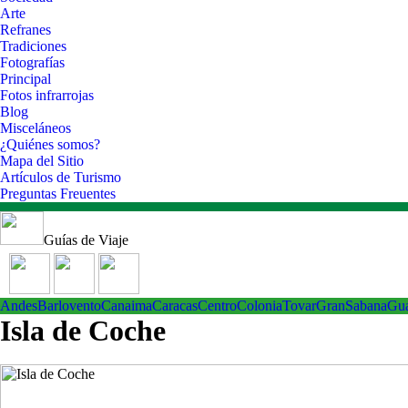
Arte
Refranes
Tradiciones
Fotografías
Principal
Fotos infrarrojas
Blog
Misceláneos
¿Quiénes somos?
Mapa del Sitio
Artículos de Turismo
Preguntas Freuentes
Guías de Viaje
Andes
Barlovento
Canaima
Caracas
Centro
ColoniaTovar
GranSabana
Gu
Isla de Coche