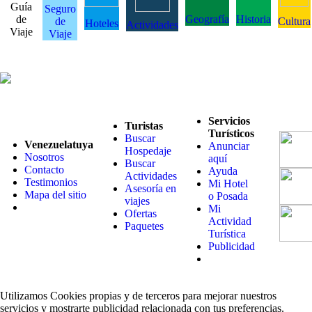
Guía
Seguro
de
Geografía
Historia
de
Cultura
Hoteles
Actividades
Viaje
Viaje
Servicios
Turistas
Turísticos
Buscar
Venezuelatuya
Anunciar
Hospedaje
Nosotros
aquí
Buscar
Contacto
Ayuda
Actividades
Testimonios
Mi Hotel
Asesoría en
Mapa del sitio
o Posada
viajes
Mi
Ofertas
Actividad
Paquetes
Turística
Publicidad
Utilizamos Cookies propias y de terceros para mejorar nuestros
servicios y mostrarte publicidad relacionada con tus preferencias.