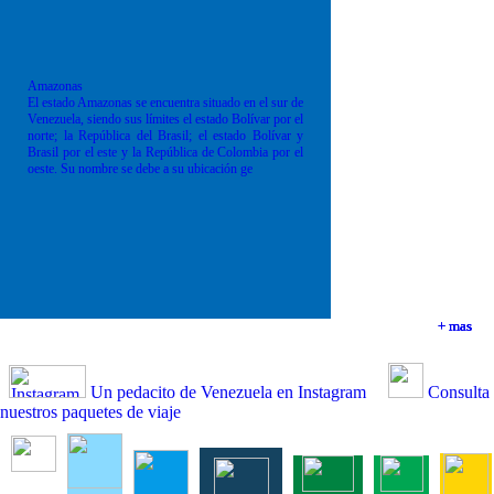
Amazonas
El estado Amazonas se encuentra situado en el sur de
Venezuela, siendo sus límites el estado Bolívar por el
norte; la República del Brasil; el estado Bolívar y
Brasil por el este y la República de Colombia por el
oeste. Su nombre se debe a su ubicación ge
+ mas
+ mas
+ mas
+ mas
Un pedacito de Venezuela en Instagram
Consulta
nuestros paquetes de viaje