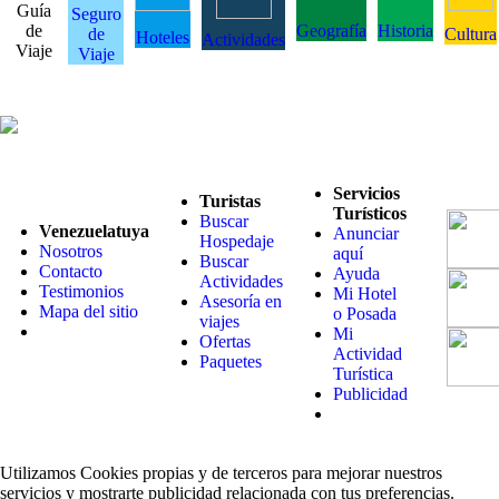
Guía
Seguro
de
Geografía
Historia
de
Cultura
Hoteles
Actividades
Viaje
Viaje
Servicios
Turistas
Turísticos
Buscar
Venezuelatuya
Anunciar
Hospedaje
Nosotros
aquí
Buscar
Contacto
Ayuda
Actividades
Testimonios
Mi Hotel
Asesoría en
Mapa del sitio
o Posada
viajes
Mi
Ofertas
Actividad
Paquetes
Turística
Publicidad
Utilizamos Cookies propias y de terceros para mejorar nuestros
servicios y mostrarte publicidad relacionada con tus preferencias.