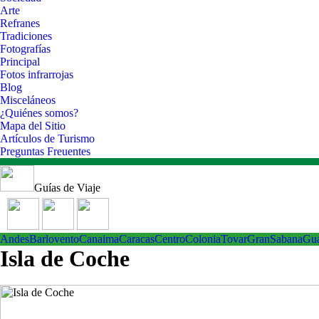
Arte
Refranes
Tradiciones
Fotografías
Principal
Fotos infrarrojas
Blog
Misceláneos
¿Quiénes somos?
Mapa del Sitio
Artículos de Turismo
Preguntas Freuentes
Guías de Viaje
Andes
Barlovento
Canaima
Caracas
Centro
ColoniaTovar
GranSabana
Gu
Isla de Coche