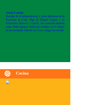
Josefa Camejo
Heroína de la independencia, y tenaz defensora de la
Provincia de Coro. Hija de Miguel Camejo y de
Sebastiana Talavera y Garcés, fue conocida también
como Doña Ignacia. Inició sus estudios en el colegio
de las hermanas Salcedo en Coro y luego fue enviad
Cocina